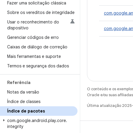
Fazer uma solicitação clássica
Sobre os vereditos de integridade
com.google.and
Usar o reconhecimento do
dispositivo
com.google.and
Gerenciar códigos de erro
Caixas de diálogo de correção
Mais ferramentas e suporte
Termos e segurança dos dados
Referência
O conteúdo e os exemplos 
Notas da versão
Oracle e/ou suas afiliadas
Índice de classes
Última atualização 2025
Índice de pacotes
com
.
google
.
android
.
play
.
core
.
integrity