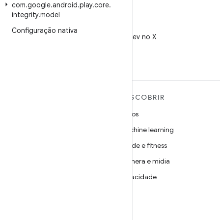
com
.
google
.
android
.
play
.
core
.
integrity
.
model
X
Configuração nativa
Siga @AndroidDev no X
MAIS SOBRE O ANDROID
DESCOBRIR
Android
Jogos
Android para empresas
Machine learning
Segurança
Saúde e fitness
Source
Câmera e mídia
Notícias
Privacidade
Blog
5G
Podcasts