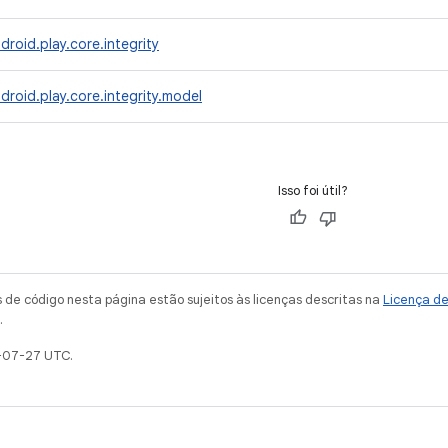
roid.play.core.integrity
roid.play.core.integrity.model
Isso foi útil?
de código nesta página estão sujeitos às licenças descritas na
Licença d
.
-07-27 UTC.