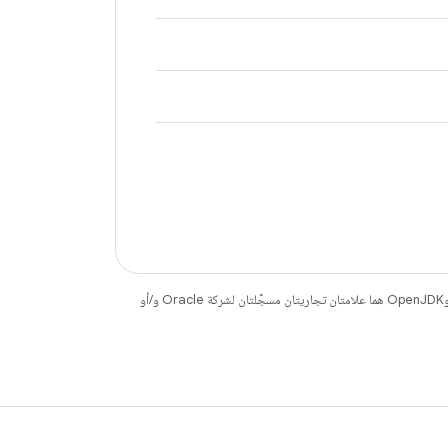
. إنّ Java وOpenJDK هما علامتان تجاريتان مسجَّلتان لشركة Oracle و/أو