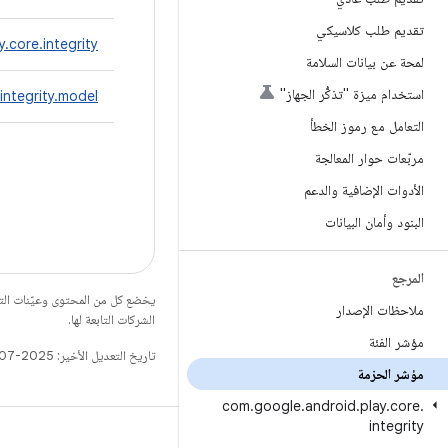
تقديم طلب كلاسيكي
.core.integrity
لمحة عن بيانات السلامة
استخدام ميزة "تذكُّر الجهاز"
integrity.model
التعامل مع رموز الخطأ
مربّعات حوار المعالجة
الأدوات الإضافية والدعم
البنود وأمان البيانات
المرجع
يخضع كل من المحتوى وعيّنات الت
ملاحظات الإصدار
الشركات التابعة لها.
مؤشر الفئة
تاريخ التعديل الأخير: 2025-07-27 (حسب التوقيت العالمي المتفَّق عليه)
مؤشر الحزمة
com
.
google
.
android
.
play
.
core
.
integrity