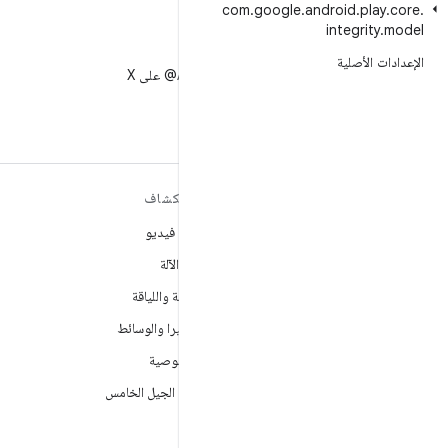
com
.
google
.
android
.
play
.
core
.
integrity
.
model
X
الإعدادات الأصلية
متابعة AndroidDev@ على X
مزيد من المعلومات حول نظام
استكشاف
التشغيل ANDROID
ألعاب فيديو
Android
تعلُم الآلة
Android for Enterprise
الصحة واللياقة
الأمان
الكاميرا والوسائط
المصدر
الخصوصية
الأخبار
شبكة الجيل الخامس
المدوّنة
ملفات بودكاست