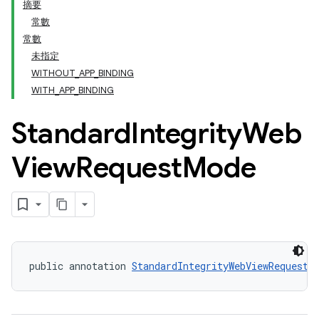
摘要
常數
常數
未指定
WITHOUT_APP_BINDING
WITH_APP_BINDING
Standard
Integrity
Web
View
Request
Mode
y.model
public annotation 
StandardIntegrityWebViewRequestM