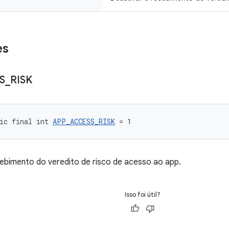
es
S
_
RISK
ic final int 
APP_ACCESS_RISK
 = 1
ebimento do veredito de risco de acesso ao app.
Isso foi útil?