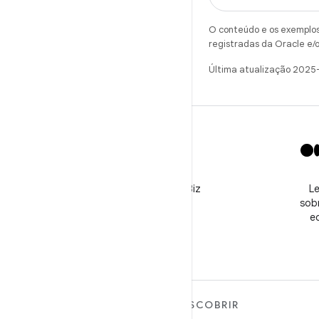
O conteúdo e os exemplos 
registradas da Oracle e/o
Última atualização 2025
X
Siga o perfil @GooglePlayBiz
Le
para conferir notícias e
sobr
receber suporte
e
MAIS SOBRE O ANDROID
DESCOBRIR