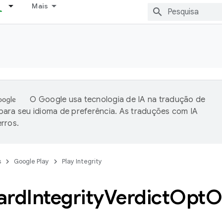
Mais
O Google usa tecnologia de IA na tradução de
ara seu idioma de preferência. As traduções com IA
rros.
s
Google Play
Play Integrity
ard
Integrity
Verdict
Opt
O