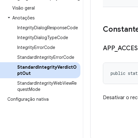
Visão geral
Anotações
Constant
IntegrityDialogResponseCode
IntegrityDialogTypeCode
APP
_
ACCES
IntegrityErrorCode
StandardIntegrityErrorCode
StandardIntegrityVerdictO
public stat
ptOut
StandardIntegrityWebViewRe
questMode
Desativar o rec
Configuração nativa