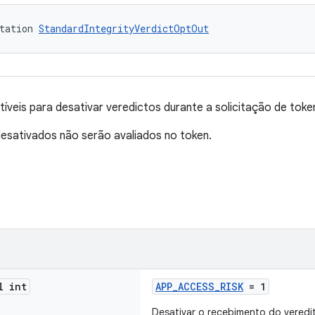
tation 
StandardIntegrityVerdictOptOut
veis para desativar veredictos durante a solicitação de toke
esativados não serão avaliados no token.
l int
APP_ACCESS_RISK
= 1
Desativar o recebimento do veredi