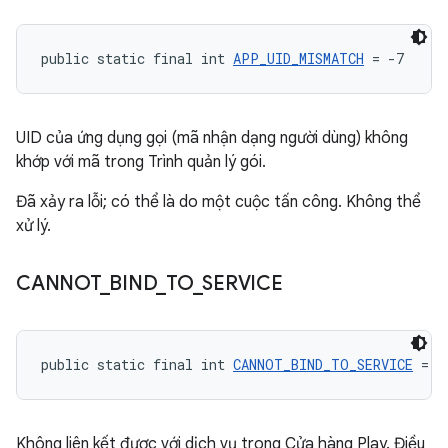
public static final int 
APP_UID_MISMATCH
 = -7
UID của ứng dụng gọi (mã nhận dạng người dùng) không
khớp với mã trong Trình quản lý gói.
Đã xảy ra lỗi; có thể là do một cuộc tấn công. Không thể
xử lý.
CANNOT
_
BIND
_
TO
_
SERVICE
public static final int 
CANNOT_BIND_TO_SERVICE
 = -
Không liên kết được với dịch vụ trong Cửa hàng Play. Điều