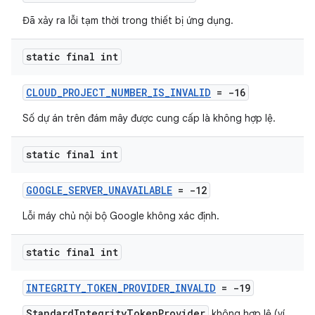
Đã xảy ra lỗi tạm thời trong thiết bị ứng dụng.
static final int
CLOUD_PROJECT_NUMBER_IS_INVALID
= -16
Số dự án trên đám mây được cung cấp là không hợp lệ.
static final int
GOOGLE_SERVER_UNAVAILABLE
= -12
Lỗi máy chủ nội bộ Google không xác định.
static final int
INTEGRITY_TOKEN_PROVIDER_INVALID
= -19
StandardIntegrityTokenProvider
không hợp lệ (ví