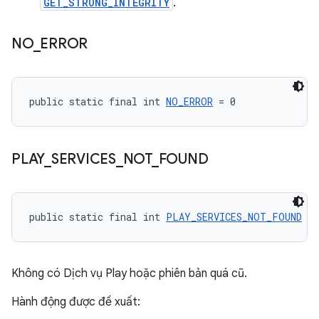
GET_STRONG_INTEGRITY
.
NO
_
ERROR
public static final int 
NO_ERROR
 = 0
PLAY
_
SERVICES
_
NOT
_
FOUND
public static final int 
PLAY_SERVICES_NOT_FOUND
 = 
Không có Dịch vụ Play hoặc phiên bản quá cũ.
Hành động được đề xuất: