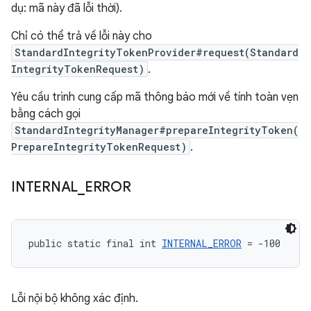
dụ: mã này đã lỗi thời).
Chỉ có thể trả về lỗi này cho
StandardIntegrityTokenProvider#request(Standard
IntegrityTokenRequest)
.
Yêu cầu trình cung cấp mã thông báo mới về tính toàn vẹn
bằng cách gọi
StandardIntegrityManager#prepareIntegrityToken(
PrepareIntegrityTokenRequest)
.
INTERNAL
_
ERROR
public static final int 
INTERNAL_ERROR
 = -100
Lỗi nội bộ không xác định.