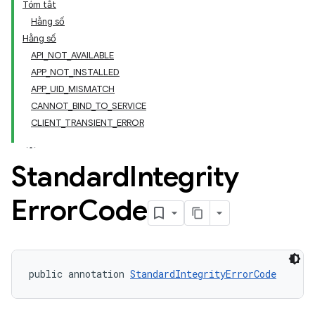
Tóm tắt
Hằng số
Hằng số
API_NOT_AVAILABLE
APP_NOT_INSTALLED
APP_UID_MISMATCH
CANNOT_BIND_TO_SERVICE
CLIENT_TRANSIENT_ERROR
Standard
Integrity
Error
Code
y.model
public annotation 
StandardIntegrityErrorCode