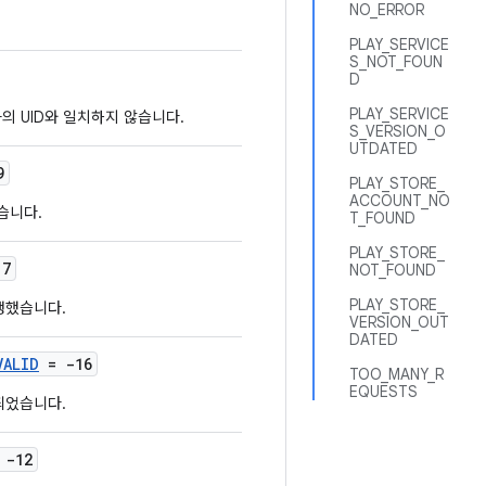
NO_ERROR
PLAY_SERVICE
S_NOT_FOUN
D
PLAY_SERVICE
자의 UID와 일치하지 않습니다.
S_VERSION_O
UTDATED
9
PLAY_STORE_
ACCOUNT_NO
습니다.
T_FOUND
PLAY_STORE_
17
NOT_FOUND
PLAY_STORE_
생했습니다.
VERSION_OUT
DATED
VALID
= -16
TOO_MANY_R
EQUESTS
되었습니다.
 -12