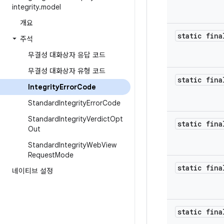
integrity
.
model
개요
static fina
주석
무결성 대화상자 응답 코드
무결성 대화상자 유형 코드
static fina
Integrity
Error
Code
Standard
Integrity
Error
Code
Standard
Integrity
Verdict
Opt
static fina
Out
Standard
Integrity
Web
View
Request
Mode
static fina
네이티브 설정
static fina