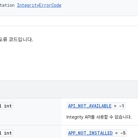
tation 
IntegrityErrorCode
I의 오류 코드입니다.
l int
API_NOT_AVAILABLE
= -1
Integrity API를 사용할 수 없습니다.
l int
APP_NOT_INSTALLED
= -5