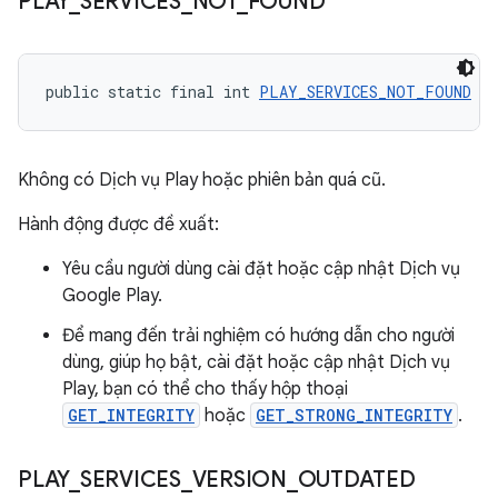
PLAY
_
SERVICES
_
NOT
_
FOUND
public static final int 
PLAY_SERVICES_NOT_FOUND
 = 
Không có Dịch vụ Play hoặc phiên bản quá cũ.
Hành động được đề xuất:
Yêu cầu người dùng cài đặt hoặc cập nhật Dịch vụ
Google Play.
Để mang đến trải nghiệm có hướng dẫn cho người
dùng, giúp họ bật, cài đặt hoặc cập nhật Dịch vụ
Play, bạn có thể cho thấy hộp thoại
GET_INTEGRITY
hoặc
GET_STRONG_INTEGRITY
.
PLAY
_
SERVICES
_
VERSION
_
OUTDATED