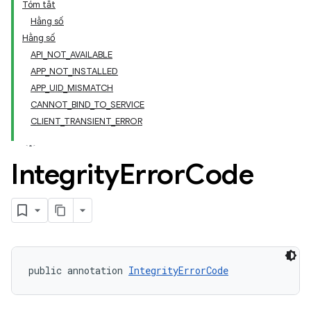
Tóm tắt
Hằng số
Hằng số
API_NOT_AVAILABLE
APP_NOT_INSTALLED
APP_UID_MISMATCH
CANNOT_BIND_TO_SERVICE
CLIENT_TRANSIENT_ERROR
Integrity
Error
Code
y.model
public annotation 
IntegrityErrorCode