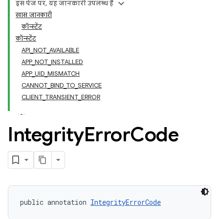
इस पेज पर, यह जानकारी उपलब्ध है
खास जानकारी
कॉन्स्टेंट
कॉन्स्टेंट
API_NOT_AVAILABLE
APP_NOT_INSTALLED
APP_UID_MISMATCH
CANNOT_BIND_TO_SERVICE
CLIENT_TRANSIENT_ERROR
Integrity
Error
Code
y.model
public annotation 
IntegrityErrorCode