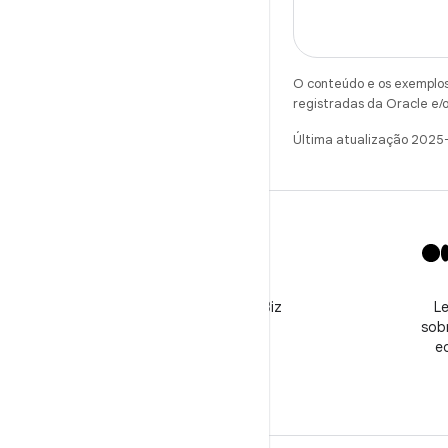
O conteúdo e os exemplos 
registradas da Oracle e/o
Última atualização 2025
X
Siga o perfil @GooglePlayBiz
Le
para conferir notícias e
sobr
receber suporte
e