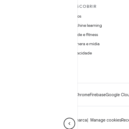
MAIS SOBRE O ANDROID
DESCOBRIR
Android
Jogos
Android para empresas
Machine learning
Segurança
Saúde e fitness
Source
Câmera e mídia
Notícias
Privacidade
Blog
5G
Podcasts
Android
Chrome
Firebase
Google Clou
Privacidade
Licença
Diretrizes da marca
Manage cookies
Rece