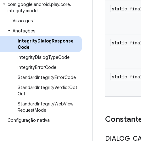
com
.
google
.
android
.
play
.
core
.
static fina
integrity
.
model
Visão geral
Anotações
Integrity
Dialog
Response
static fina
Code
Integrity
Dialog
Type
Code
Integrity
Error
Code
static fina
Standard
Integrity
Error
Code
Standard
Integrity
Verdict
Opt
Out
Standard
Integrity
Web
View
Request
Mode
Constant
Configuração nativa
DIALOG
_
C