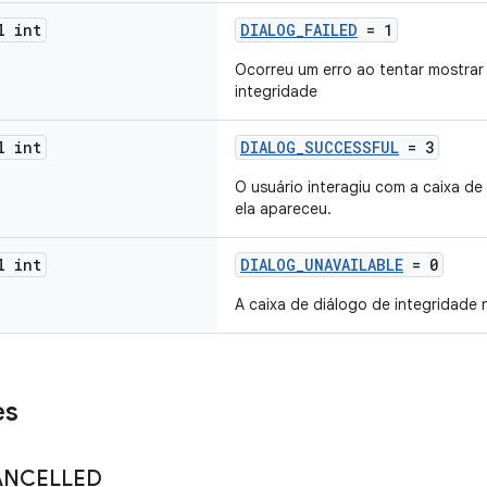
l int
DIALOG_FAILED
= 1
Ocorreu um erro ao tentar mostrar 
integridade
l int
DIALOG_SUCCESSFUL
= 3
O usuário interagiu com a caixa d
ela apareceu.
l int
DIALOG_UNAVAILABLE
= 0
A caixa de diálogo de integridade 
es
ANCELLED