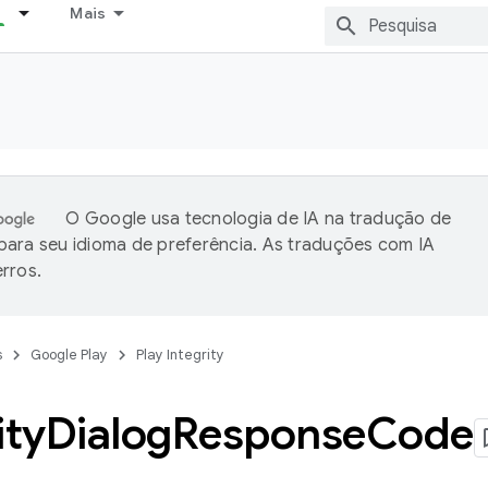
Mais
O Google usa tecnologia de IA na tradução de
ara seu idioma de preferência. As traduções com IA
rros.
s
Google Play
Play Integrity
ity
Dialog
Response
Code