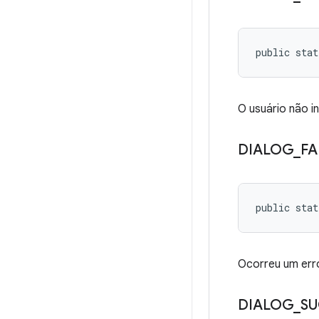
public stat
O usuário não i
DIALOG
_
FA
public stat
Ocorreu um erro
DIALOG
_
SU