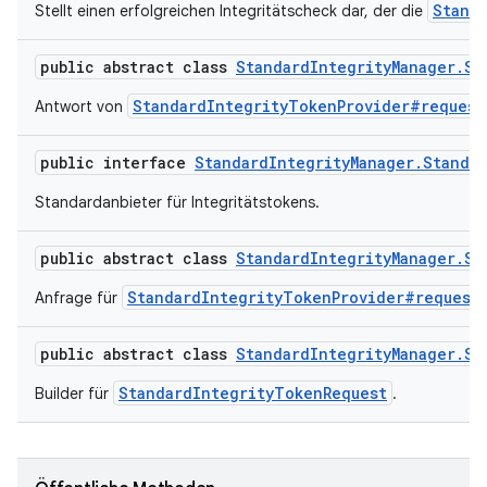
Stand
Stellt einen erfolgreichen Integritätscheck dar, der die
public abstract class
StandardIntegrityManager.St
StandardIntegrityTokenProvider#request
Antwort von
public interface
StandardIntegrityManager.Standa
Standardanbieter für Integritätstokens.
public abstract class
StandardIntegrityManager.St
StandardIntegrityTokenProvider#request
Anfrage für
public abstract class
StandardIntegrityManager.St
StandardIntegrityTokenRequest
Builder für
.