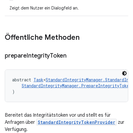
Zeigt dem Nutzer ein Dialogfeld an.
Öffentliche Methoden
prepare
Integrity
Token
abstract 
Task
<
StandardIntegrityManager.StandardInt
StandardIntegrityManager.PrepareIntegrityToken
)
Bereitet das Integritätstoken vor und stellt es für
Anfragen über
StandardIntegrityTokenProvider
zur
Verfügung.