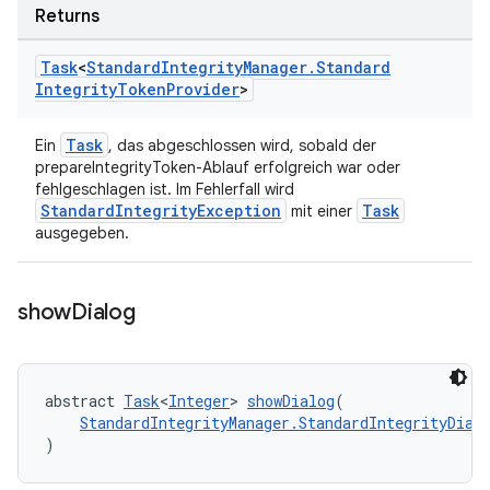
Returns
Task
<
Standard
Integrity
Manager
.
Standard
Integrity
Token
Provider
>
Task
Ein
, das abgeschlossen wird, sobald der
prepareIntegrityToken-Ablauf erfolgreich war oder
fehlgeschlagen ist. Im Fehlerfall wird
StandardIntegrityException
Task
mit einer
ausgegeben.
show
Dialog
abstract 
Task
<
Integer
> 
showDialog
(
StandardIntegrityManager.StandardIntegrityDial
)