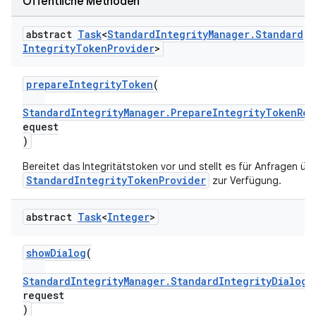
Öffentliche Methoden
abstract
Task
<
Standard
Integrity
Manager
.
Standard
Integrity
Token
Provider
>
prepareIntegrityToken
(
StandardIntegrityManager.PrepareIntegrityTokenReq
equest
)
Bereitet das Integritätstoken vor und stellt es für Anfragen üb
StandardIntegrityTokenProvider
zur Verfügung.
abstract
Task
<
Integer
>
showDialog
(
StandardIntegrityManager.StandardIntegrityDialogR
request
)