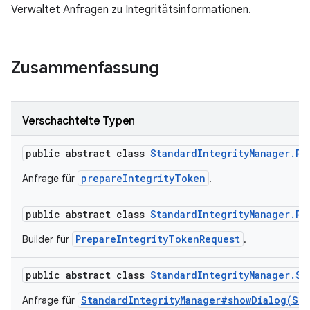
Verwaltet Anfragen zu Integritätsinformationen.
Zusammenfassung
y.model
Verschachtelte Typen
public abstract class
StandardIntegrityManager.Pr
prepareIntegrityToken
Anfrage für
.
public abstract class
StandardIntegrityManager.Pr
PrepareIntegrityTokenRequest
Builder für
.
public abstract class
StandardIntegrityManager.St
StandardIntegrityManager#showDialog(Sta
Anfrage für