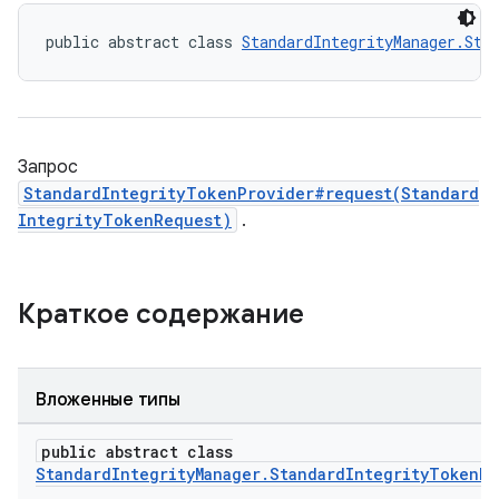
public abstract class 
StandardIntegrityManager.Sta
Запрос
StandardIntegrityTokenProvider#request(Standard
IntegrityTokenRequest)
.
Краткое содержание
Вложенные типы
public abstract class
StandardIntegrityManager.StandardIntegrityTokenRe