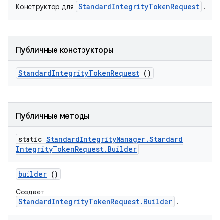
StandardIntegrityTokenRequest
Конструктор для
.
Публичные конструкторы
StandardIntegrityTokenRequest
()
Публичные методы
static
Standard
Integrity
Manager
.
Standard
Integrity
Token
Request
.
Builder
builder
()
Создает
StandardIntegrityTokenRequest.Builder
.