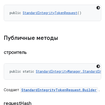
public 
StandardIntegrityTokenRequest
()
Публичные методы
строитель
public static 
StandardIntegrityManager.StandardInt
Создает
StandardIntegrityTokenRequest.Builder
.
request
Hash