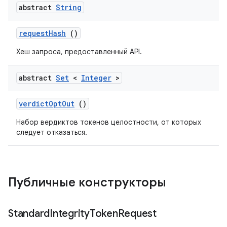
abstract
String
requestHash
()
Хеш запроса, предоставленный API.
abstract
Set
<
Integer
>
verdictOptOut
()
Набор вердиктов токенов целостности, от которых
следует отказаться.
y.model
Публичные конструкторы
Standard
Integrity
Token
Request