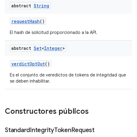
abstract
String
requestHash
()
El hash de solicitud proporcionado a la API.
abstract
Set
<
Integer
>
verdictOptOut
()
y.model
Es el conjunto de veredictos de tokens de integridad que
se deben inhabilitar.
Constructores públicos
Standard
Integrity
Token
Request