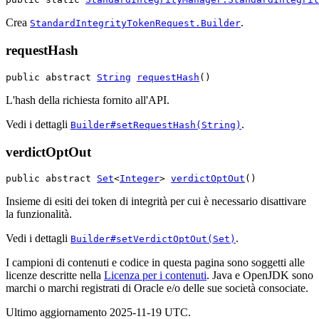
Crea
.
StandardIntegrityTokenRequest.Builder
requestHash
public abstract 
String
requestHash
()
L'hash della richiesta fornito all'API.
Vedi i dettagli
.
Builder#setRequestHash(String)
verdictOptOut
public abstract 
Set
<
Integer
> 
verdictOptOut
()
Insieme di esiti dei token di integrità per cui è necessario disattivare
la funzionalità.
Vedi i dettagli
.
Builder#setVerdictOptOut(Set)
I campioni di contenuti e codice in questa pagina sono soggetti alle
licenze descritte nella
Licenza per i contenuti
. Java e OpenJDK sono
marchi o marchi registrati di Oracle e/o delle sue società consociate.
Ultimo aggiornamento 2025-11-19 UTC.