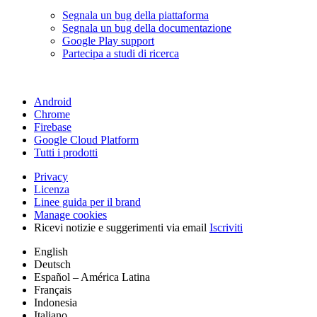
Segnala un bug della piattaforma
Segnala un bug della documentazione
Google Play support
Partecipa a studi di ricerca
Android
Chrome
Firebase
Google Cloud Platform
Tutti i prodotti
Privacy
Licenza
Linee guida per il brand
Manage cookies
Ricevi notizie e suggerimenti via email
Iscriviti
English
Deutsch
Español – América Latina
Français
Indonesia
Italiano