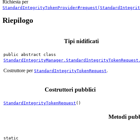
Richiesta per
StandardIntegrityTokenProvider#request(StandardIntegrit
Riepilogo
Tipi nidificati
public abstract class
StandardIntegrityManager.StandardIntegrityTokenRequest
Costruttore per
.
StandardIntegrityTokenRequest
Costruttori pubblici
StandardIntegrityTokenRequest
()
Metodi pubb
static