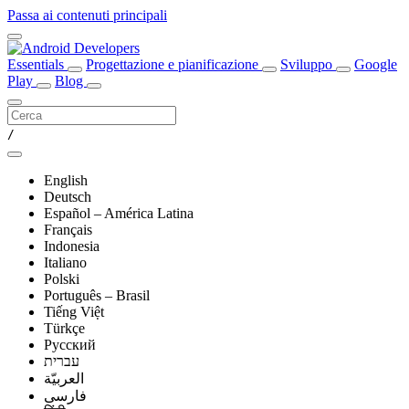
Passa ai contenuti principali
Essentials
Progettazione e pianificazione
Sviluppo
Google
Play
Blog
/
English
Deutsch
Español – América Latina
Français
Indonesia
Italiano
Polski
Português – Brasil
Tiếng Việt
Türkçe
Русский
עברית
العربيّة
فارسی