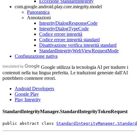
Eccezione StandardIntegrity
com.google.android.play.core.integrity.model
Panoramica
Annotazioni
IntegrityDialogResponseCode
IntegrityDialogTypeCode
Codice errore integrità
Codice errore integrità standard
Disattivazione verifica integrità standard
StandardIntegrityWebViewRequestMode
Configurazione nativa
Google utilizza la tecnologia AI per tradurre i
contenuti nella tua lingua preferita. Le traduzioni generate dall'AI
potrebbero contenere errori.
Android Developers
Google Play
Play Integrity
StandardIntegrityManager.StandardIntegrityTokenRequest
public abstract class 
StandardIntegrityManager.Standard