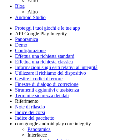
Altro
Blog
Altro
Android Studio
Proteggi i tuoi giochi e le tue app
API Google Play Integrity
Panoramica
Demo
Configurazione
Effettua una richiesta standard
Effettua una richiesta classica
Informazioni sugli esiti relativi all'integrità
Utilizzare il richiamo del dispositivo
Gestire i codici di errore
Finestre di dialogo di correzione
Strumenti aggiuntivi e assistenza
Termini e sicurezza dei dati
Riferimento
Note di rilascio
Indice dei corsi
Indice del pacchetto
com.google.android.play.core.integrity
Panoramica
Interfacce