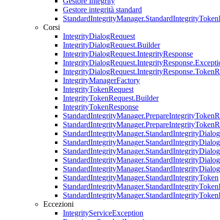
Gestore Integrity
Gestore integrità standard
StandardIntegrityManager.StandardIntegrityToken
Corsi
IntegrityDialogRequest
IntegrityDialogRequest.Builder
IntegrityDialogRequest.IntegrityResponse
IntegrityDialogRequest.IntegrityResponse.Excepti
IntegrityDialogRequest.IntegrityResponse.Token
IntegrityManagerFactory
IntegrityTokenRequest
IntegrityTokenRequest.Builder
IntegrityTokenResponse
StandardIntegrityManager.PrepareIntegrityTokenR
StandardIntegrityManager.PrepareIntegrityTokenR
StandardIntegrityManager.StandardIntegrityDialo
StandardIntegrityManager.StandardIntegrityDialo
StandardIntegrityManager.StandardIntegrityDialo
StandardIntegrityManager.StandardIntegrityDialo
StandardIntegrityManager.StandardIntegrityDial
StandardIntegrityManager.StandardIntegrityToken
StandardIntegrityManager.StandardIntegrityToke
StandardIntegrityManager.StandardIntegrityToken
Eccezioni
IntegrityServiceException