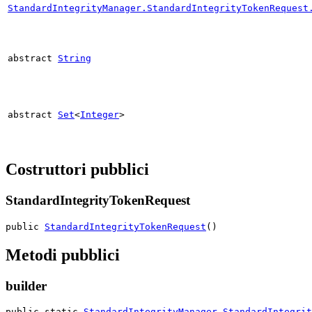
StandardIntegrityManager.StandardIntegrityTokenRequest
abstract
String
abstract
Set
<
Integer
>
Costruttori pubblici
StandardIntegrityTokenRequest
public 
StandardIntegrityTokenRequest
()
Metodi pubblici
builder
public static 
StandardIntegrityManager.StandardIntegrit