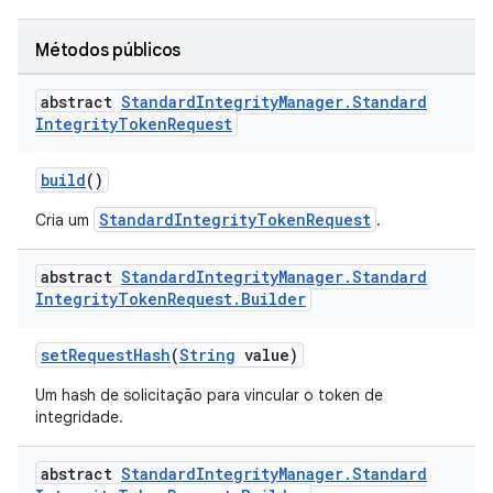
Métodos públicos
abstract
Standard
Integrity
Manager
.
Standard
Integrity
Token
Request
build
()
StandardIntegrityTokenRequest
Cria um
.
abstract
Standard
Integrity
Manager
.
Standard
Integrity
Token
Request
.
Builder
setRequestHash
(
String
value)
Um hash de solicitação para vincular o token de
integridade.
abstract
Standard
Integrity
Manager
.
Standard