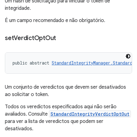
Um hash de solicitação para vincular o token de
integridade.
É um campo recomendado e não obrigatório.
set
Verdict
Opt
Out
public abstract 
StandardIntegrityManager.StandardI
Um conjunto de veredictos que devem ser desativados
ao solicitar o token.
Todos os veredictos especificados aqui não serão
avaliados. Consulte
StandardIntegrityVerdictOptOut
para ver a lista de veredictos que podem ser
desativados.