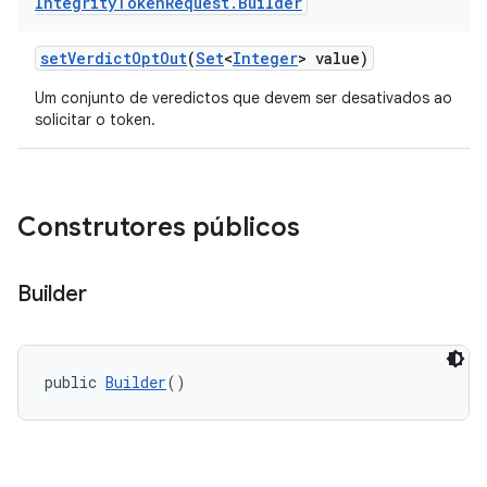
Integrity
Token
Request
.
Builder
setVerdictOptOut
(
Set
<
Integer
> value)
Um conjunto de veredictos que devem ser desativados ao
solicitar o token.
y.model
Construtores públicos
Builder
public 
Builder
()