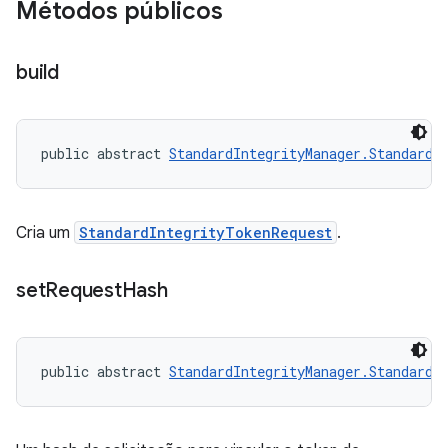
Métodos públicos
build
public abstract 
StandardIntegrityManager.StandardI
Cria um
StandardIntegrityTokenRequest
.
set
Request
Hash
public abstract 
StandardIntegrityManager.StandardI