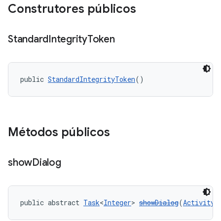
Construtores públicos
Standard
Integrity
Token
y.model
public 
StandardIntegrityToken
()
Métodos públicos
show
Dialog
public abstract 
Task
<
Integer
> 
showDialog
(
Activity
 