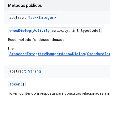
Métodos públicos
abstract
Task
<
Integer
>
showDialog
(
Activity
activity, int typeCode)
Esse método foi descontinuado.
Use
StandardIntegrityManager#showDialog(StandardInte
abstract
String
token
()
Token contendo a resposta para consultas relacionadas à inte