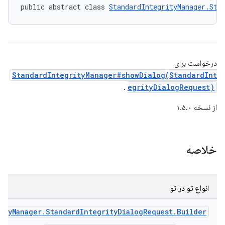
public abstract class 
StandardIntegrityManager.Sta
درخواست برای
StandardIntegrityManager#showDialog(StandardInt
.
egrityDialogRequest)
از نسخه ۱.۵.۰
خلاصه
انواع تو در تو
ityManager.StandardIntegrityDialogRequest.Builder