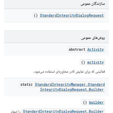
سازندگان عمومی
()
StandardIntegrityDialogRequest
com.go
روش‌های عمومی
abstract
Activity
()
activity
فعالیتی که برای نمایش کادر محاوره‌ای استفاده می‌شود.
static
Standard
Integrity
Manager
.
Standard
Integrity
Dialog
Request
.
Builder
()
builder
StandardIntegrityDialogRequest.Builder
را ایجاد