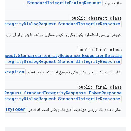
StandardIntegrityDialogRequest
سازنده برای
.
public abstract class
dIntegrityDialogRequest.StandardIntegrityResponse
نتیجه‌ی بررسی استاندارد یکپارچگی را کپسوله‌سازی می‌کند تا بتوان از آن برای 
public final class
Request.StandardIntegrityResponse.ExceptionDetails
dIntegrityDialogRequest.StandardIntegrityResponse
yException
نشان دهنده یک بررسی یکپارچگی ناموفق است که حاوی خطای
public final class
logRequest.StandardIntegrityResponse.TokenResponse
dIntegrityDialogRequest.StandardIntegrityResponse
egrityToken
نشان دهنده یک بررسی موفقیت آمیز یکپارچگی است که شامل