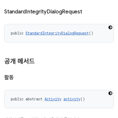
Standard
Integrity
Dialog
Request
public 
StandardIntegrityDialogRequest
()
공개 메서드
활동
public abstract 
Activity
activity
()