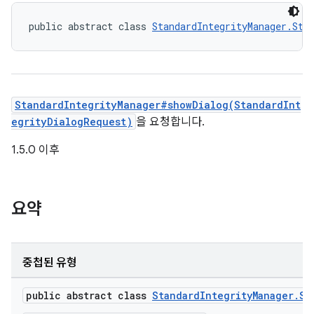
public abstract class 
StandardIntegrityManager.Sta
StandardIntegrityManager#showDialog(StandardInt
egrityDialogRequest)
을 요청합니다.
1.5.0 이후
요약
중첩된 유형
public abstract class
StandardIntegrityManager.St