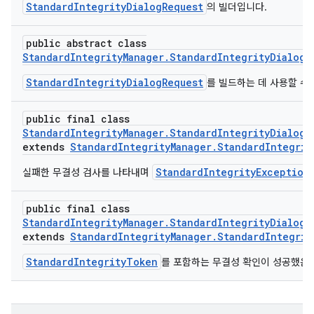
StandardIntegrityDialogRequest
의 빌더입니다.
public abstract class
StandardIntegrityManager.StandardIntegrityDialogR
StandardIntegrityDialogRequest
를 빌드하는 데 사용할 수
public final class
StandardIntegrityManager.StandardIntegrityDialogR
extends
StandardIntegrityManager.StandardIntegrit
StandardIntegrityException
실패한 무결성 검사를 나타내며
public final class
StandardIntegrityManager.StandardIntegrityDialogR
extends
StandardIntegrityManager.StandardIntegrit
StandardIntegrityToken
를 포함하는 무결성 확인이 성공했음