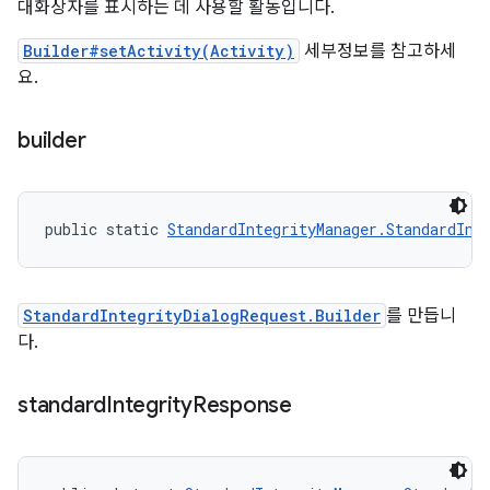
대화상자를 표시하는 데 사용할 활동입니다.
Builder#setActivity(Activity)
세부정보를 참고하세
요.
builder
public static 
StandardIntegrityManager.StandardInt
StandardIntegrityDialogRequest.Builder
를 만듭니
다.
standard
Integrity
Response