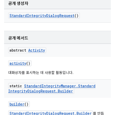
공개 생성자
StandardIntegrityDialogRequest
()
y.model
공개 메서드
abstract
Activity
activity
()
대화상자를 표시하는 데 사용할 활동입니다.
static
Standard
Integrity
Manager
.
Standard
Integrity
Dialog
Request
.
Builder
builder
()
StandardIntegrityDialogRequest.Builder
를 만듭