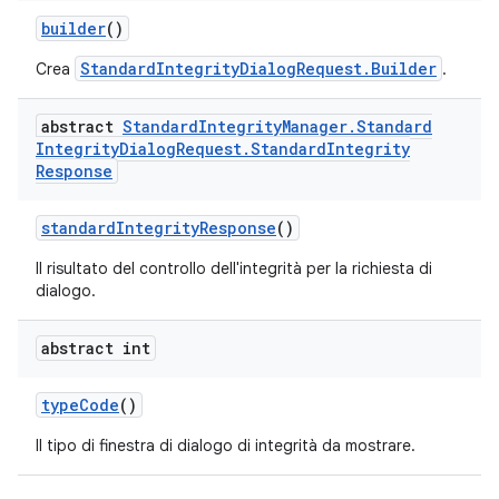
builder
()
StandardIntegrityDialogRequest.Builder
Crea
.
abstract
Standard
Integrity
Manager
.
Standard
Integrity
Dialog
Request
.
Standard
Integrity
Response
standardIntegrityResponse
()
Il risultato del controllo dell'integrità per la richiesta di
dialogo.
abstract int
typeCode
()
Il tipo di finestra di dialogo di integrità da mostrare.