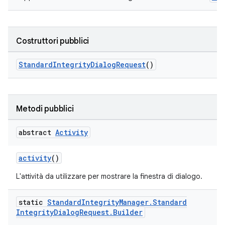
Costruttori pubblici
StandardIntegrityDialogRequest
()
y.model
Metodi pubblici
abstract
Activity
activity
()
L'attività da utilizzare per mostrare la finestra di dialogo.
static
Standard
Integrity
Manager
.
Standard
Integrity
Dialog
Request
.
Builder