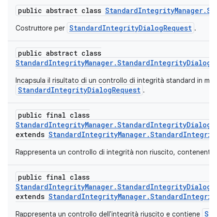
public abstract class
StandardIntegrityManager.St
StandardIntegrityDialogRequest
Costruttore per
.
public abstract class
StandardIntegrityManager.StandardIntegrityDialogR
Incapsula il risultato di un controllo di integrità standard in 
StandardIntegrityDialogRequest
.
public final class
StandardIntegrityManager.StandardIntegrityDialogR
extends
StandardIntegrityManager.StandardIntegrit
Rappresenta un controllo di integrità non riuscito, contenente
public final class
StandardIntegrityManager.StandardIntegrityDialogR
extends
StandardIntegrityManager.StandardIntegrit
Sta
Rappresenta un controllo dell'integrità riuscito e contiene