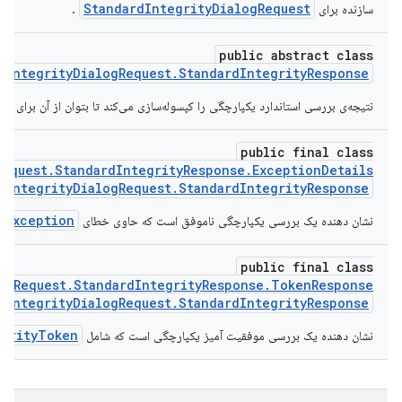
StandardIntegrityDialogRequest
سازنده برای
.
public abstract class
dIntegrityDialogRequest.StandardIntegrityResponse
نتیجه‌ی بررسی استاندارد یکپارچگی را کپسوله‌سازی می‌کند تا بتوان از آن برای 
public final class
Request.StandardIntegrityResponse.ExceptionDetails
dIntegrityDialogRequest.StandardIntegrityResponse
yException
نشان دهنده یک بررسی یکپارچگی ناموفق است که حاوی خطای
public final class
logRequest.StandardIntegrityResponse.TokenResponse
dIntegrityDialogRequest.StandardIntegrityResponse
egrityToken
نشان دهنده یک بررسی موفقیت آمیز یکپارچگی است که شامل