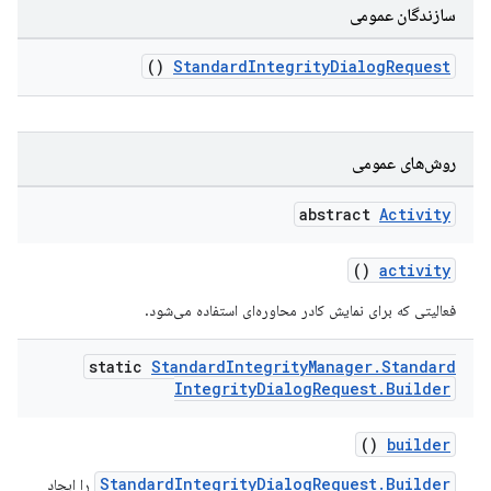
سازندگان عمومی
()
StandardIntegrityDialogRequest
com.go
روش‌های عمومی
abstract
Activity
()
activity
فعالیتی که برای نمایش کادر محاوره‌ای استفاده می‌شود.
static
Standard
Integrity
Manager
.
Standard
Integrity
Dialog
Request
.
Builder
()
builder
StandardIntegrityDialogRequest.Builder
را ایجاد