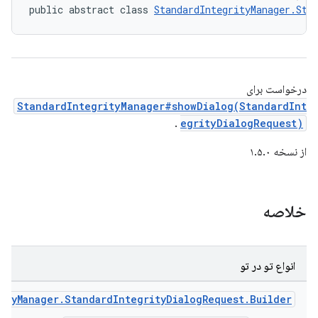
public abstract class 
StandardIntegrityManager.Sta
درخواست برای
StandardIntegrityManager#showDialog(StandardInt
.
egrityDialogRequest)
از نسخه ۱.۵.۰
خلاصه
انواع تو در تو
ityManager.StandardIntegrityDialogRequest.Builder