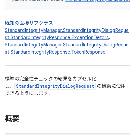
既知の直接サブクラス
StandardIntegrityManager.StandardIntegrityDialogReque
st.StandardIntegrityResponse.ExceptionDetails
、
StandardIntegrityManager.StandardIntegrityDialogReque
st.StandardIntegrityResponse.TokenResponse
標準の完全性チェックの結果をカプセル化
し、
StandardIntegrityDialogRequest
の構築に使用
できるようにします。
概要