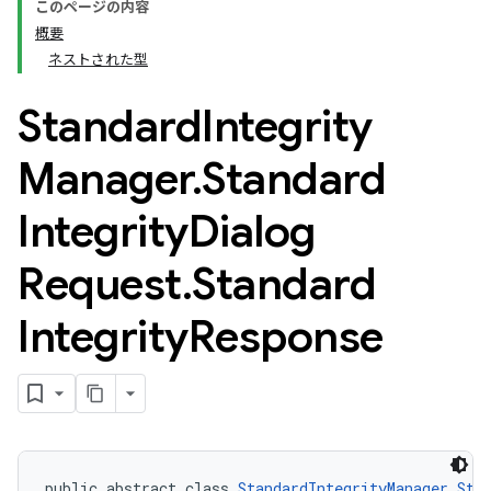
このページの内容
概要
ネストされた型
Standard
Integrity
Manager
.
Standard
Integrity
Dialog
Request
.
Standard
Integrity
Response
public abstract class 
StandardIntegrityManager.Sta