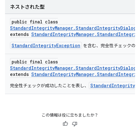
ネストされた型
public final class
StandardIntegrityManager.StandardIntegrityDialogR
extends
StandardIntegrityManager.StandardIntegrit
StandardIntegrityException
を含む、完全性チェックの失
public final class
StandardIntegrityManager.StandardIntegrityDialogR
extends
StandardIntegrityManager.StandardIntegrit
StandardIntegrityT
完全性チェックが成功したことを表し、
この情報は役に立ちましたか？