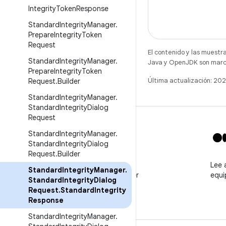
Integrity
Token
Response
Standard
Integrity
Manager
.
Prepare
Integrity
Token
Request
El contenido y las muestr
Standard
Integrity
Manager
.
Java y OpenJDK son marca
Prepare
Integrity
Token
Última actualización: 20
Request
.
Builder
Standard
Integrity
Manager
.
Standard
Integrity
Dialog
Request
Standard
Integrity
Manager
.
Standard
Integrity
Dialog
Request
.
Builder
X
Sigue a @GooglePlayBiz
Lee 
Standard
Integrity
Manager
.
para ver noticias y obtener
equi
Standard
Integrity
Dialog
asistencia
Request
.
Standard
Integrity
Response
Standard
Integrity
Manager
.