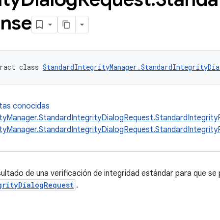
nse
ract class 
StandardIntegrityManager.StandardIntegrityDia
ctas conocidas
ityManager.StandardIntegrityDialogRequest.StandardIntegrit
ityManager.StandardIntegrityDialogRequest.StandardIntegri
sultado de una verificación de integridad estándar para que se
grityDialogRequest
.