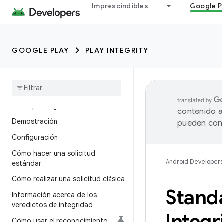
Imprescindibles
Google P
GOOGLE PLAY
PLAY INTEGRITY
Protege tus apps y tus juegos
API de Play Integrity de Google
Descripción general
contenido a
Demostración
pueden cont
Configuración
Cómo hacer una solicitud
Android Developer
estándar
Cómo realizar una solicitud clásica
Stand
Información acerca de los
veredictos de integridad
Integr
Cómo usar el reconocimiento