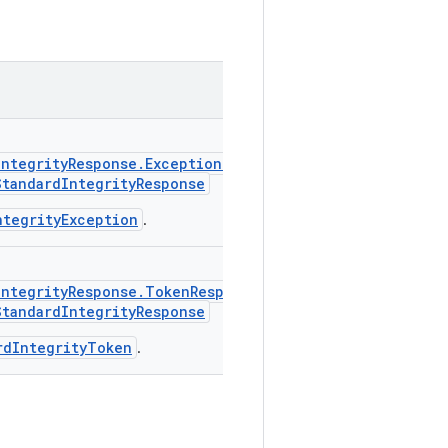
IntegrityResponse.ExceptionDetails
StandardIntegrityResponse
ntegrityException
.
IntegrityResponse.TokenResponse
StandardIntegrityResponse
rdIntegrityToken
.