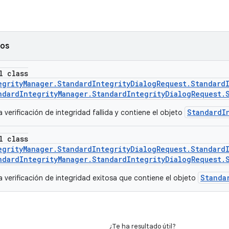
dos
l class
egrityManager.StandardIntegrityDialogRequest.Standard
ndardIntegrityManager.StandardIntegrityDialogRequest.
StandardI
 verificación de integridad fallida y contiene el objeto
l class
egrityManager.StandardIntegrityDialogRequest.Standard
ndardIntegrityManager.StandardIntegrityDialogRequest.
Standa
 verificación de integridad exitosa que contiene el objeto
¿Te ha resultado útil?