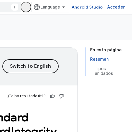
/
Android Studio
Acceder
En esta página
Resumen
Tipos
anidados
¿Te ha resultado útil?
ndard
rd
Integrity