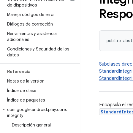
de dispositivos
Respo
Maneja códigos de error
Diálogos de corrección
Herramientas y asistencia
adicionales
public abst
Condiciones y Seguridad de los
datos
Subclases dire
StandardIntegr
Referencia
StandardIntegr
Notas de la versión
Índice de clase
Índice de paquetes
Encapsula el re
com
.
google
.
android
.
play
.
core
.
StandardInte
integrity
Descripción general