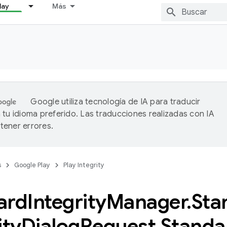
lay
Más
Google utiliza tecnología de IA para traducir
 tu idioma preferido. Las traducciones realizadas con IA
ener errores.
s
Google Play
Play Integrity
ard
Integrity
Manager
.
Sta
ity
Dialog
Request
.
Standa