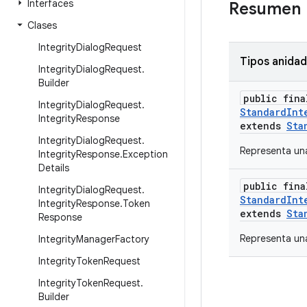
Interfaces
Resumen
Clases
Integrity
Dialog
Request
Tipos anida
Integrity
Dialog
Request
.
Builder
public fina
Integrity
Dialog
Request
.
StandardInt
Integrity
Response
extends
Sta
Integrity
Dialog
Request
.
Representa una
Integrity
Response
.
Exception
Details
public fina
Integrity
Dialog
Request
.
StandardInt
Integrity
Response
.
Token
extends
Sta
Response
Representa una
Integrity
Manager
Factory
Integrity
Token
Request
Integrity
Token
Request
.
Builder