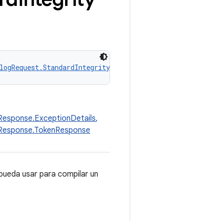
logRequest.StandardIntegrityResponse
yResponse.ExceptionDetails
,
tyResponse.TokenResponse
 pueda usar para compilar un