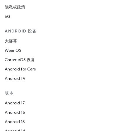
隐私权政策
5G
ANDROID 设备
大屏幕
Wear OS
ChromeOS 设备
Android for Cars
Android TV
版本
Android 17
Android 16
Android 15