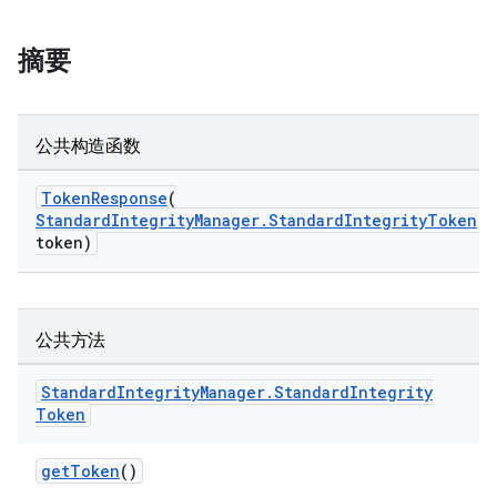
摘要
公共构造函数
TokenResponse
(
StandardIntegrityManager.StandardIntegrityToken
token)
公共方法
Standard
Integrity
Manager
.
Standard
Integrity
Token
getToken
()