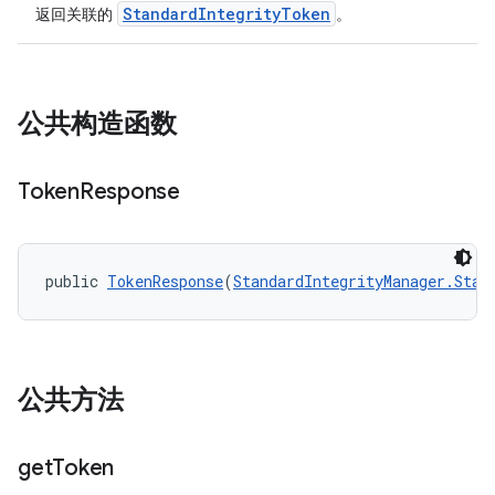
StandardIntegrityToken
返回关联的
。
公共构造函数
y.model
Token
Response
public 
TokenResponse
(
StandardIntegrityManager.Stan
公共方法
get
Token