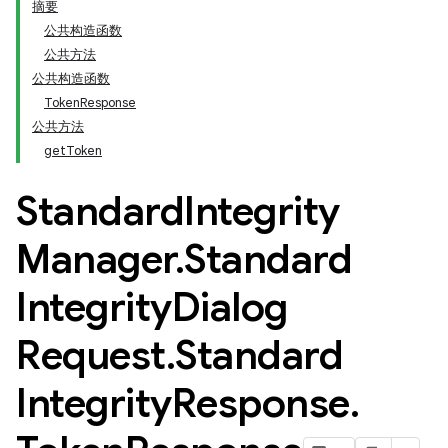
摘要
公共构造函数
公共方法
公共构造函数
TokenResponse
公共方法
getToken
Standard
Integrity
Manager
.
Standard
Integrity
Dialog
Request
.
Standard
Integrity
Response
.