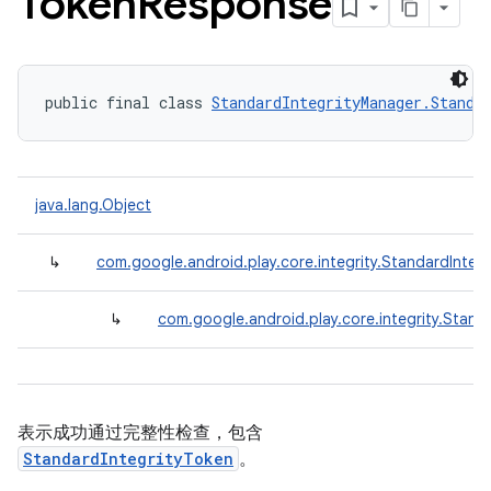
Token
Response
public final class 
StandardIntegrityManager.Standa
java.lang.Object
↳
com.google.android.play.core.integrity.StandardInte
↳
com.google.android.play.core.integrity.Stan
表示成功通过完整性检查，包含
StandardIntegrityToken
。