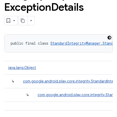
Exception
Details
public final class 
StandardIntegrityManager.Standa
java.lang.Object
↳
com.google.android.play.core.integrity.StandardInte
↳
com.google.android.play.core.integrity.Stan