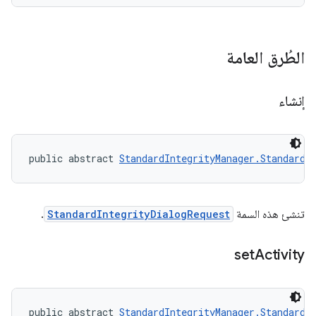
الطُرق العامة
إنشاء
public abstract 
StandardIntegrityManager.StandardI
تنشئ هذه السمة
StandardIntegrityDialogRequest
.
set
Activity
public abstract 
StandardIntegrityManager.StandardI