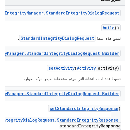
rd
Integrity
Manager
.
Standard
Integrity
Dialog
Request
build
()
StandardIntegrityDialogRequest
تنشئ هذه السمة
.
ity
Manager
.
Standard
Integrity
Dialog
Request
.
Builder
setActivity
(
Activity
activity)
تضبط هذه السمة النشاط الذي سيتم استخدامه لعرض مربّع الحوار.
ity
Manager
.
Standard
Integrity
Dialog
Request
.
Builder
setStandardIntegrityResponse
(
dIntegrityDialogRequest.StandardIntegrityResponse
standardIntegrityResponse