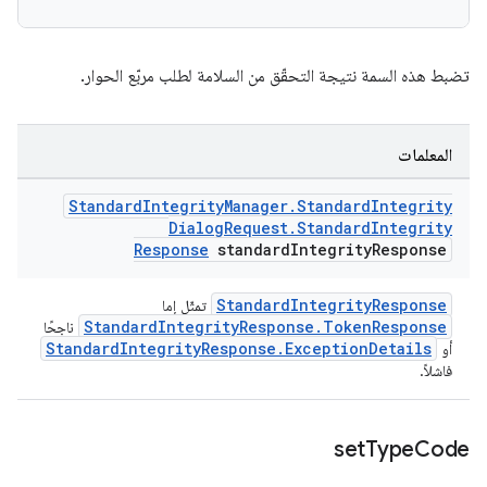
تضبط هذه السمة نتيجة التحقّق من السلامة لطلب مربّع الحوار.
المعلمات
Standard
Integrity
Manager
.
Standard
Integrity
Dialog
Request
.
Standard
Integrity
Response
standard
Integrity
Response
StandardIntegrityResponse
تمثّل إما
StandardIntegrityResponse.TokenResponse
ناجحًا
StandardIntegrityResponse.ExceptionDetails
أو
فاشلاً.
set
Type
Code