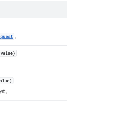
equest
。
 value)
alue)
模式。