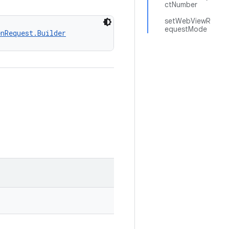
ctNumber
setWebViewR
equestMode
enRequest.Builder