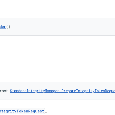
der
()
ract 
StandardIntegrityManager.PrepareIntegrityTokenRequ
ntegrityTokenRequest
。