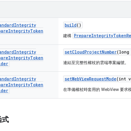
andard
Integrity
build
()
pare
Integrity
Token
PrepareIntegrityTokenR
建構
andard
Integrity
setCloudProjectNumber
(long
pare
Integrity
Token
連結至完整性權杖的雲端專案編號。
lder
andard
Integrity
setWebViewRequestMode
(int v
pare
Integrity
Token
在準備權杖時套用的 WebView 要求
lder
函式