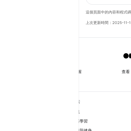
這個頁面中的內容和程式
上次更新時間：2025-11-
X
追蹤 @GooglePlayBiz 以掌握
查看
最新消息和支援
深入瞭解 ANDROID
探索
Android
遊戲
企業專用 Android
機器學習
安全性
健康與健身