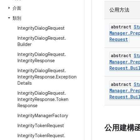
介面
公用方法
類別
abstract
St
Integrity
Dialog
Request
Manager
.
Pre
Integrity
Dialog
Request
.
Request
Builder
Integrity
Dialog
Request
.
abstract
St
Integrity
Response
Manager
.
Pre
Request
.
Bui
Integrity
Dialog
Request
.
Integrity
Response
.
Exception
Details
abstract
St
Manager
.
Pre
Integrity
Dialog
Request
.
Request
.
Bui
Integrity
Response
.
Token
Response
Integrity
Manager
Factory
Integrity
Token
Request
公用建構
Integrity
Token
Request
.