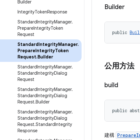
Builder
Builder
Integrity
Token
Response
Standard
Integrity
Manager
.
Prepare
Integrity
Token
public 
Buil
Request
Standard
Integrity
Manager
.
Prepare
Integrity
Token
Request
.
Builder
公用方法
Standard
Integrity
Manager
.
Standard
Integrity
Dialog
Request
build
Standard
Integrity
Manager
.
Standard
Integrity
Dialog
Request
.
Builder
public abst
Standard
Integrity
Manager
.
Standard
Integrity
Dialog
Request
.
Standard
Integrity
Response
建構
PrepareI