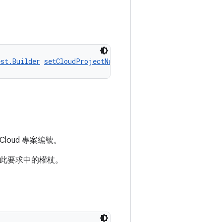
est.Builder
setCloudProjectNumber
(long value)
 Cloud 專案編號。
此要求中的權杖。