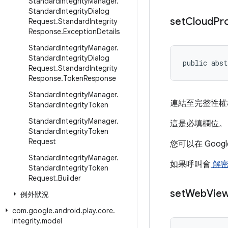
Standard
Integrity
Manager
.
Standard
Integrity
Dialog
set
Cloud
Pr
Request
.
Standard
Integrity
Response
.
Exception
Details
Standard
Integrity
Manager
.
Standard
Integrity
Dialog
public abst
Request
.
Standard
Integrity
Response
.
Token
Response
Standard
Integrity
Manager
.
連結至完整性權
Standard
Integrity
Token
Standard
Integrity
Manager
.
這是必填欄位。
Standard
Integrity
Token
Request
您可以在 Googl
Standard
Integrity
Manager
.
如果呼叫會
解密
Standard
Integrity
Token
Request
.
Builder
set
Web
Vie
例外狀況
com
.
google
.
android
.
play
.
core
.
integrity
.
model