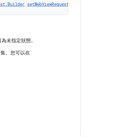
est.Builder
setWebViewRequestMode
(int value)
留為未指定狀態。
果子集。您可以在