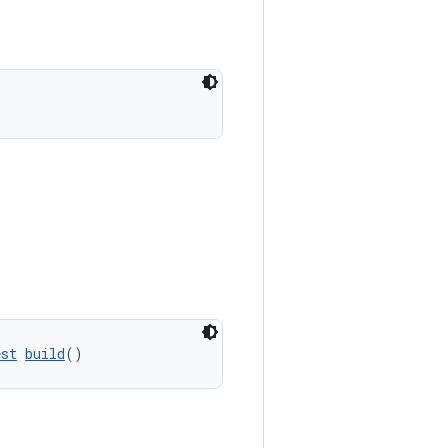
est
build
()