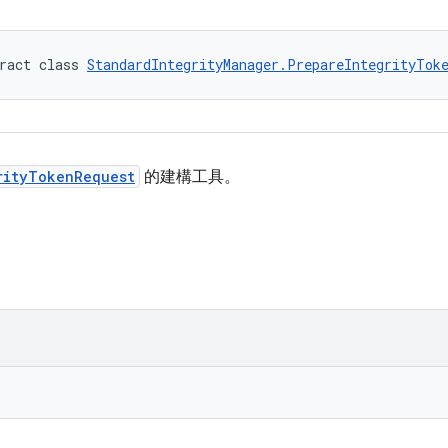
ract class 
StandardIntegrityManager.PrepareIntegrityTok
rityTokenRequest
的建構工具。