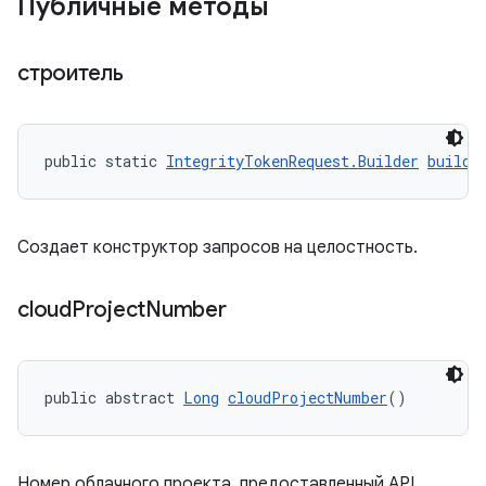
Публичные методы
строитель
public static 
IntegrityTokenRequest.Builder
builde
Создает конструктор запросов на целостность.
cloud
Project
Number
public abstract 
Long
cloudProjectNumber
()
Номер облачного проекта, предоставленный API.