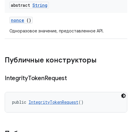
abstract
String
nonce
()
Одноразовое значение, предоставленное API.
Публичные конструкторы
Integrity
Token
Request
y.model
public 
IntegrityTokenRequest
()