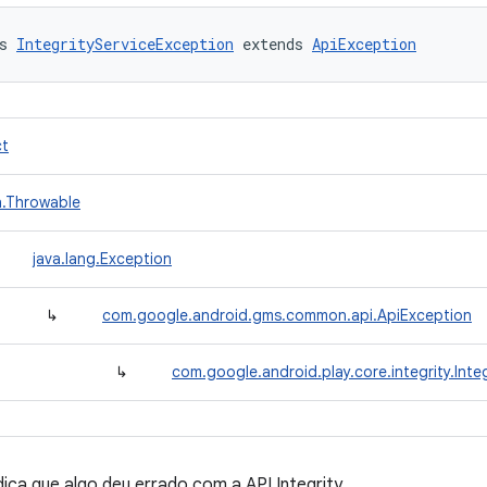
s 
IntegrityServiceException
 extends 
ApiException
ct
n.Throwable
java.lang.Exception
↳
com.google.android.gms.common.api.ApiException
↳
com.google.android.play.core.integrity.Inte
ica que algo deu errado com a API Integrity.