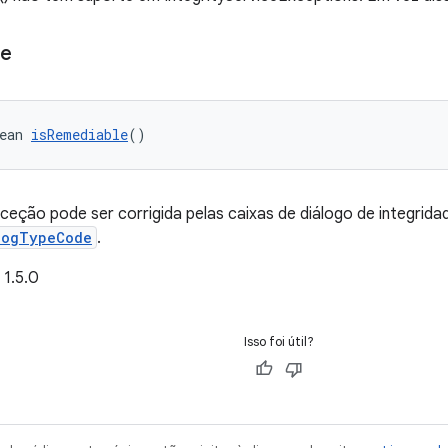
le
ean 
isRemediable
()
ceção pode ser corrigida pelas caixas de diálogo de integridad
logTypeCode
.
 1.5.0
Isso foi útil?