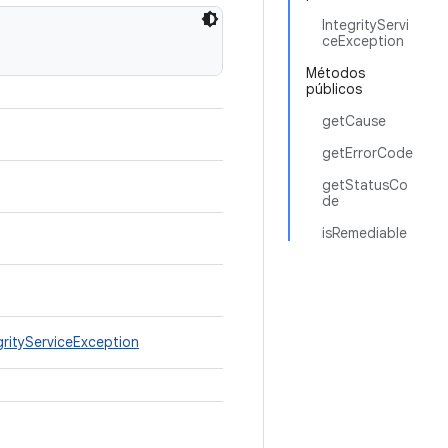
IntegrityServi
ceException
Métodos
públicos
getCause
getErrorCode
getStatusCo
de
isRemediable
grityServiceException