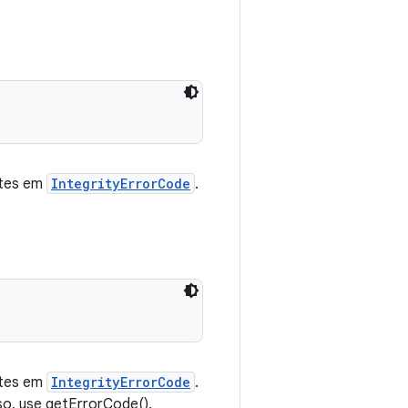
ntes em
IntegrityErrorCode
.
ntes em
IntegrityErrorCode
.
o, use getErrorCode().