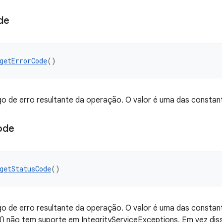
de
getErrorCode
()
go de erro resultante da operação. O valor é uma das consta
ode
getStatusCode
()
go de erro resultante da operação. O valor é uma das consta
 não tem suporte em IntegrityServiceExceptions. Em vez diss