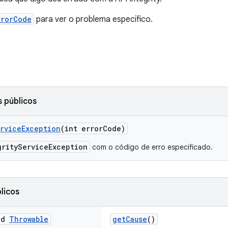
rrorCode
para ver o problema específico.
 públicos
erviceException
(int errorCode)
grityServiceException
com o código de erro especificado.
licos
ed
Throwable
getCause
()