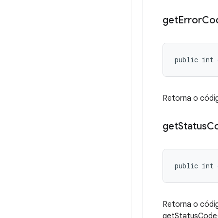
get
Error
Co
public int 
Retorna o códi
get
Status
C
public int 
Retorna o códi
getStatusCode()