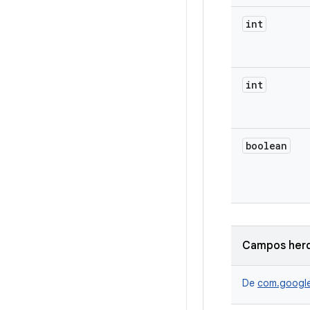
int
int
boolean
Campos her
De
com.google