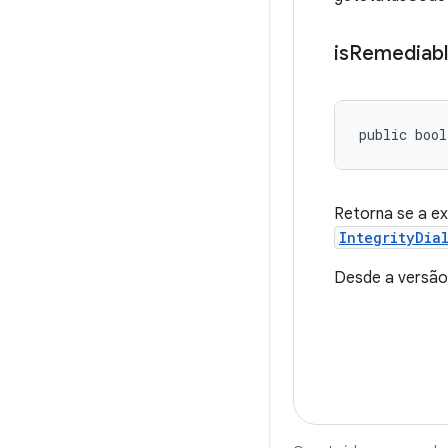
is
Remediab
public bool
Retorna se a ex
IntegrityDia
Desde a versão