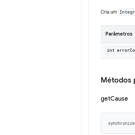
Cria um
Integ
Parâmetros
int error
Co
Métodos 
get
Cause
synchronize