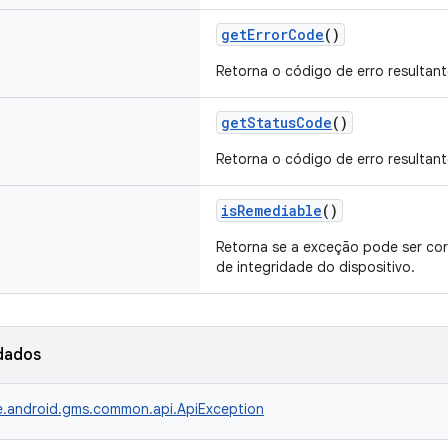
getErrorCode
()
Retorna o código de erro resultan
getStatusCode
()
Retorna o código de erro resultan
isRemediable
()
Retorna se a exceção pode ser corr
de integridade do dispositivo.
dados
.android.gms.common.api.ApiException