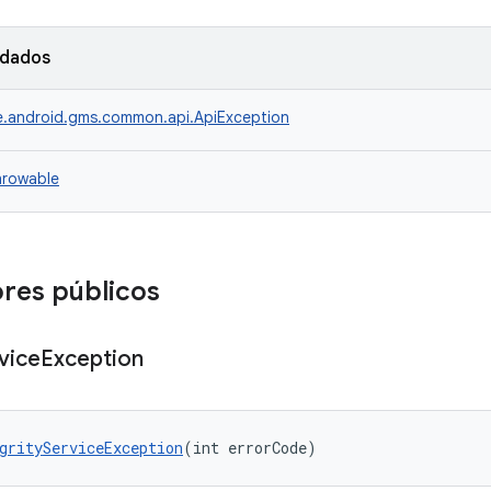
rdados
.android.gms.common.api.ApiException
hrowable
res públicos
vice
Exception
grityServiceException
(int errorCode)