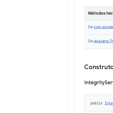
Métodos he
De
com.google
De
java.lang.T
Construto
Integrity
Ser
public 
Inte