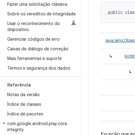
Fazer uma solicitação clássica
public clas
Sobre os vereditos de integridade
Usar o reconhecimento do
dispositivo
Gerenciar códigos de erro
java.lang.Obje
Caixas de diálogo de correção
↳
kotli
Mais ferramentas e suporte
Termos e segurança dos dados
↳
Referência
Notas da versão
Índice de classes
Índice de pacotes
com
.
google
.
android
.
play
.
core
.
integrity
Exceção que ind