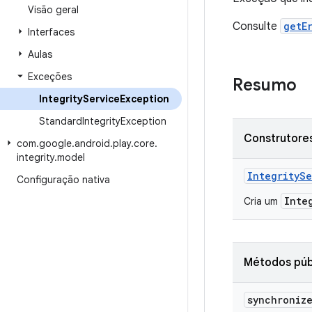
Visão geral
Consulte
getE
Interfaces
Aulas
Exceções
Resumo
Integrity
Service
Exception
Standard
Integrity
Exception
Construtores
com
.
google
.
android
.
play
.
core
.
integrity
.
model
IntegrityS
Configuração nativa
Inte
Cria um
Métodos púb
synchroniz