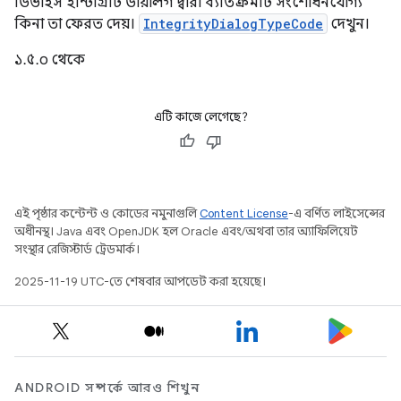
ডিভাইস ইন্টিগ্রিটি ডায়ালগ দ্বারা ব্যতিক্রমটি সংশোধনযোগ্য
কিনা তা ফেরত দেয়।
IntegrityDialogTypeCode
দেখুন।
১.৫.০ থেকে
এটি কাজে লেগেছে?
এই পৃষ্ঠার কন্টেন্ট ও কোডের নমুনাগুলি
Content License
-এ বর্ণিত লাইসেন্সের
অধীনস্থ। Java এবং OpenJDK হল Oracle এবং/অথবা তার অ্যাফিলিয়েট
সংস্থার রেজিস্টার্ড ট্রেডমার্ক।
2025-11-19 UTC-তে শেষবার আপডেট করা হয়েছে।
ANDROID সম্পর্কে আরও শিখুন