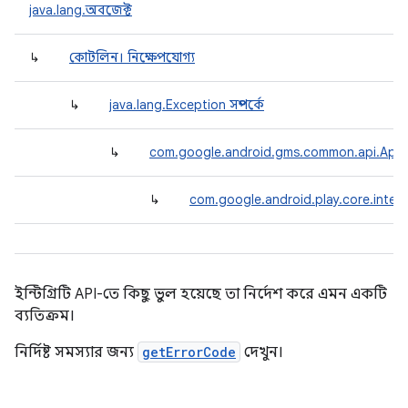
y.model
java.lang.অবজেক্ট
↳
কোটলিন। নিক্ষেপযোগ্য
↳
java.lang.Exception সম্পর্কে
↳
com.google.android.gms.common.api.ApiE
↳
com.google.android.play.core.integr
ইন্টিগ্রিটি API-তে কিছু ভুল হয়েছে তা নির্দেশ করে এমন একটি
ব্যতিক্রম।
নির্দিষ্ট সমস্যার জন্য
getErrorCode
দেখুন।