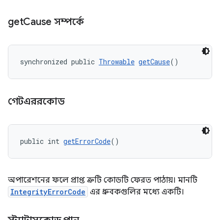
get
Cause সম্পর্কে
synchronized public 
Throwable
getCause
()
গেটএররকোড
public int 
getErrorCode
()
অপারেশনের ফলে প্রাপ্ত ত্রুটি কোডটি ফেরত পাঠায়। মানটি
IntegrityErrorCode
এর ধ্রুবকগুলির মধ্যে একটি।