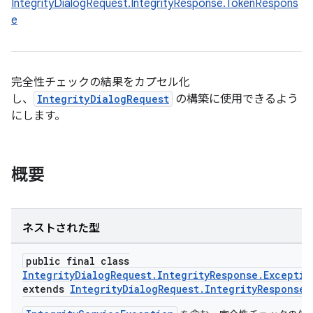
IntegrityDialogRequest.IntegrityResponse.TokenRespons
e
完全性チェックの結果をカプセル化
し、
IntegrityDialogRequest
の構築に使用できるよう
にします。
概要
ネストされた型
public final class
IntegrityDialogRequest.IntegrityResponse.Exceptio
extends
IntegrityDialogRequest.IntegrityResponse