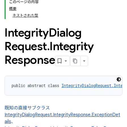
このページの内容
概要
ネストされた型
Integrity
Dialog
Request
.
Integrity
Response
public abstract class 
IntegrityDialogRequest.Integ
既知の直接サブクラス
IntegrityDialogRequest.IntegrityResponse.ExceptionDet
ails
、