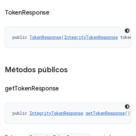
Token
Response
public 
TokenResponse
(
IntegrityTokenResponse
 token)
y.model
Métodos públicos
get
Token
Response
public 
IntegrityTokenResponse
getTokenResponse
()