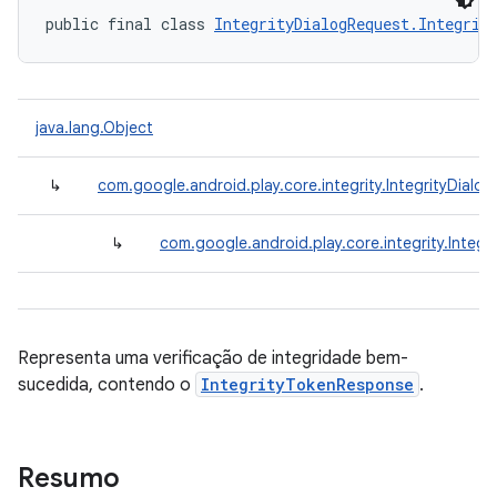
public final class 
IntegrityDialogRequest.Integrit
java.lang.Object
↳
com.google.android.play.core.integrity.IntegrityDialo
↳
com.google.android.play.core.integrity.Integ
Representa uma verificação de integridade bem-
sucedida, contendo o
IntegrityTokenResponse
.
Resumo