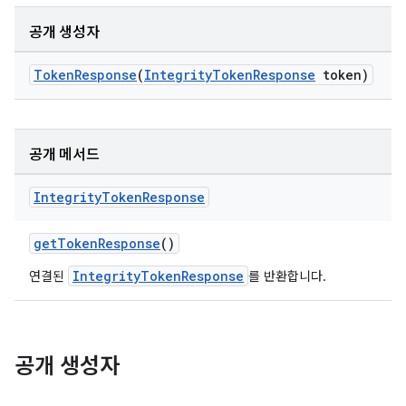
공개 생성자
TokenResponse
(
IntegrityTokenResponse
token)
공개 메서드
Integrity
Token
Response
getTokenResponse
()
IntegrityTokenResponse
연결된
를 반환합니다.
공개 생성자