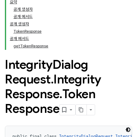
요약
공개 생성자
공개 메서드
공개 생성자
TokenResponse
공개 메서드
getTokenResponse
Integrity
Dialog
Request
.
Integrity
Response
.
Token
Response
public final class 
IntegrityDialogRequest.Integrit