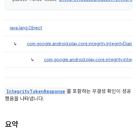
java.lang.Object
↳
com.google.android.play.core.integrity.IntegrityDialo
↳
com.google.android.play.core.integrity.Integ
IntegrityTokenResponse
를 포함하는 무결성 확인이 성공
했음을 나타냅니다.
요약