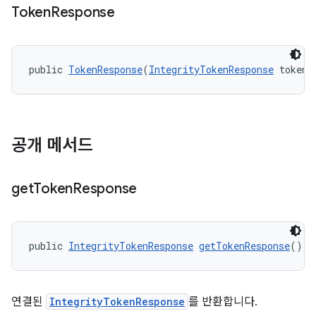
Token
Response
public 
TokenResponse
(
IntegrityTokenResponse
 token)
y.model
공개 메서드
get
Token
Response
public 
IntegrityTokenResponse
getTokenResponse
()
연결된
IntegrityTokenResponse
를 반환합니다.