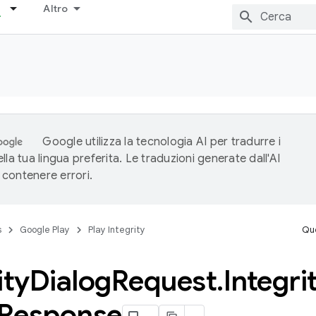
Altro
Google utilizza la tecnologia AI per tradurre i
lla tua lingua preferita. Le traduzioni generate dall'AI
contenere errori.
s
Google Play
Play Integrity
Que
ity
Dialog
Request
.
Integri
Response