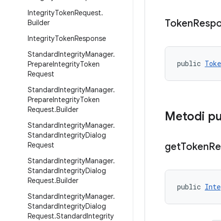
Integrity
Token
Request
.
Token
Resp
Builder
Integrity
Token
Response
Standard
Integrity
Manager
.
public 
Toke
Prepare
Integrity
Token
Request
Standard
Integrity
Manager
.
Prepare
Integrity
Token
Request
.
Builder
Metodi pu
Standard
Integrity
Manager
.
Standard
Integrity
Dialog
Request
get
Token
Re
Standard
Integrity
Manager
.
Standard
Integrity
Dialog
Request
.
Builder
public 
Inte
Standard
Integrity
Manager
.
Standard
Integrity
Dialog
Request
.
Standard
Integrity