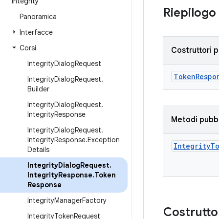
integrity
Riepilogo
Panoramica
Interfacce
Corsi
Costruttori p
Integrity
Dialog
Request
TokenRespo
Integrity
Dialog
Request
.
Builder
Integrity
Dialog
Request
.
Integrity
Response
Metodi pubbl
Integrity
Dialog
Request
.
Integrity
Response
.
Exception
Integrity
To
Details
Integrity
Dialog
Request
.
Integrity
Response
.
Token
Response
Integrity
Manager
Factory
Costrutto
Integrity
Token
Request