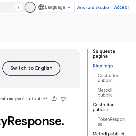
/
Android Studio
Accedi
Su questa
pagina
Riepilogo
Costruttori
pubblici
Metodi
pubblici
sta pagina è stata utile?
Costruttori
pubblici
ty
Response
.
TokenRespon
se
Metodi pubblici