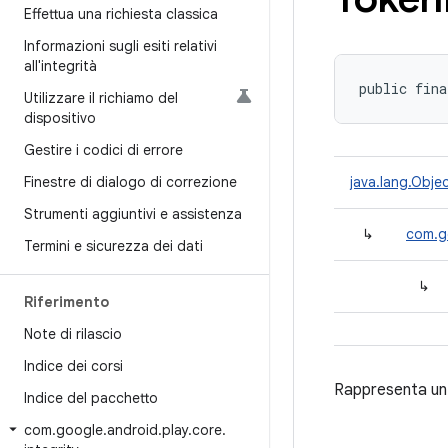
Effettua una richiesta classica
Informazioni sugli esiti relativi
all'integrità
public fina
Utilizzare il richiamo del
dispositivo
Gestire i codici di errore
Finestre di dialogo di correzione
java.lang.Obje
Strumenti aggiuntivi e assistenza
↳
com.go
Termini e sicurezza dei dati
↳
Riferimento
Note di rilascio
Indice dei corsi
Rappresenta un c
Indice del pacchetto
com
.
google
.
android
.
play
.
core
.