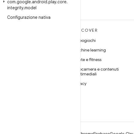
com
.
google
.
android
.
play
.
core
.
integrity
.
model
Configurazione nativa
ULTERIORI
DISCOVER
INFORMAZIONI SU
Videogiochi
ANDROID
Machine learning
Android
Salute e fitness
Android for Enterprise
Fotocamera e contenuti
Sicurezza
multimediali
Source
Privacy
Notizie
5G
Blog
Podcast