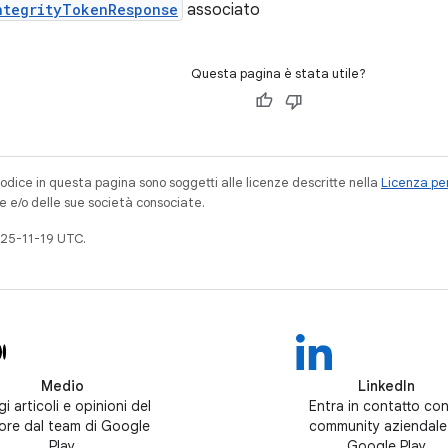
ntegrityTokenResponse
associato
Questa pagina è stata utile?
codice in questa pagina sono soggetti alle licenze descritte nella
Licenza per
e e/o delle sue società consociate.
25-11-19 UTC.
Medio
LinkedIn
i articoli e opinioni del
Entra in contatto con
tore dal team di Google
community aziendale
Play
Google Play