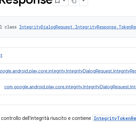
l class 
IntegrityDialogRequest.IntegrityResponse.TokenRe
ct
ogle.android.play.core.integrity.IntegrityDialogRequest.IntegrityR
com.google.android.play.core.integrity.IntegrityDialogRequest.
ontrollo dell'integrità riuscito e contiene
IntegrityTokenR