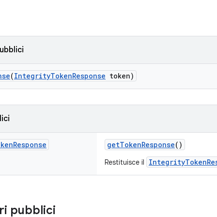
ubblici
nse
(
IntegrityTokenResponse
token)
ici
ken
Response
getTokenResponse
()
IntegrityTokenRe
Restituisce il
ri pubblici