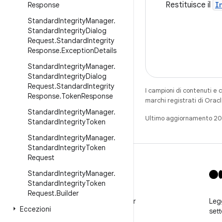
Restituisce il
I
Response
Standard
Integrity
Manager
.
Standard
Integrity
Dialog
Request
.
Standard
Integrity
Response
.
Exception
Details
Standard
Integrity
Manager
.
Standard
Integrity
Dialog
Request
.
Standard
Integrity
I campioni di contenuti e 
Response
.
Token
Response
marchi registrati di Oracl
Standard
Integrity
Manager
.
Ultimo aggiornamento 20
Standard
Integrity
Token
Standard
Integrity
Manager
.
Standard
Integrity
Token
Request
Standard
Integrity
Manager
.
Standard
Integrity
Token
X
Request
.
Builder
Segui @GooglePlayBiz per
Legg
Eccezioni
notizie e assistenza
set