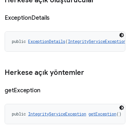
Herkese açık oluşturucular
Exception
Details
public 
ExceptionDetails
(
IntegrityServiceException
 
y.model
Herkese açık yöntemler
get
Exception
public 
IntegrityServiceException
getException
()