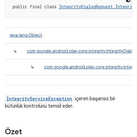
public final class 
IntegrityDialogRequest.Integrit
java.lang.Object
↳
com.google.android.play.core.integrity.IntegrityDialo
↳
com.google.android.play.core.integrity.Integ
IntegrityServiceException
içeren başarısız bir
bütünlük kontrolünü temsil eder.
Özet