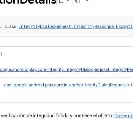
l class 
IntegrityDialogRequest.IntegrityResponse.Excepti
ct
ogle.android.play.core.integrity.IntegrityDialogRequest.IntegrityR
com.google.android.play.core.integrity.IntegrityDialogRequest.In
erificación de integridad fallida y contiene el objeto
Integri