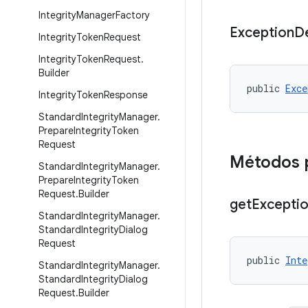
Integrity
Manager
Factory
Exception
De
Integrity
Token
Request
Integrity
Token
Request
.
Builder
public 
Exce
Integrity
Token
Response
Standard
Integrity
Manager
.
Prepare
Integrity
Token
Request
Métodos 
Standard
Integrity
Manager
.
Prepare
Integrity
Token
Request
.
Builder
get
Excepti
Standard
Integrity
Manager
.
Standard
Integrity
Dialog
Request
public 
Inte
Standard
Integrity
Manager
.
Standard
Integrity
Dialog
Request
.
Builder