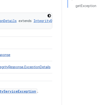
getException
onDetails
 extends 
IntegrityDialogRequest.IntegrityRespon
esponse
tegrityResponse.ExceptionDetails
tyServiceException
.