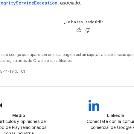
tegrityServiceException
asociado.
¿Te ha resultado útil?
as de código que aparecen en esta página están sujetas a las licencias que
s registradas de Oracle o sus afiliados.
25-11-19 (UTC)
Medio
LinkedIn
artículos y opiniones del
Conéctate con la comu
po de Play relacionados
comercial de Google 
con la industria