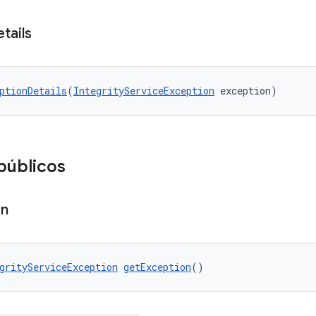
tails
ptionDetails
(
IntegrityServiceException
 exception)
públicos
on
grityServiceException
getException
()