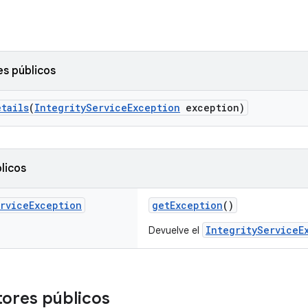
s públicos
tails
(
IntegrityServiceException
exception)
licos
rvice
Exception
getException
()
IntegrityServiceE
Devuelve el
ores públicos