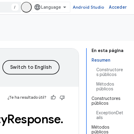
/
Android Studio
Acceder
En esta página
Resumen
Constructore
s públicos
Métodos
públicos
¿Te ha resultado útil?
Constructores
públicos
ExceptionDet
ty
Response
.
ails
Métodos
públicos