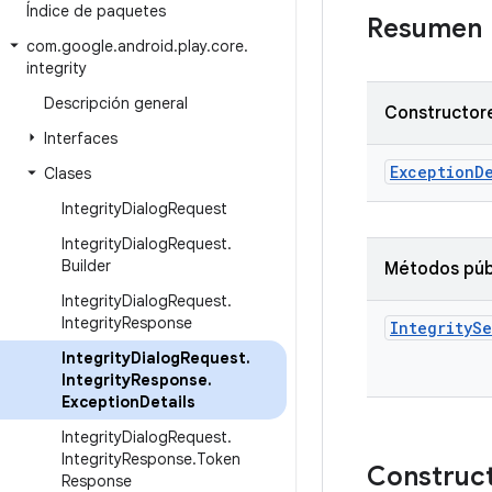
Índice de paquetes
Resumen
com
.
google
.
android
.
play
.
core
.
integrity
Descripción general
Constructore
Interfaces
ExceptionDe
Clases
Integrity
Dialog
Request
Integrity
Dialog
Request
.
Builder
Métodos púb
Integrity
Dialog
Request
.
Integrity
Response
Integrity
Se
Integrity
Dialog
Request
.
Integrity
Response
.
Exception
Details
Integrity
Dialog
Request
.
Integrity
Response
.
Token
Construct
Response