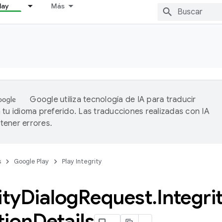
lay
Más
Google utiliza tecnología de IA para traducir
 tu idioma preferido. Las traducciones realizadas con IA
ener errores.
s
Google Play
Play Integrity
ity
Dialog
Request
.
Integri
tion
Details