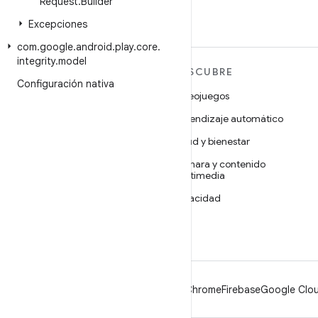
Request
.
Builder
Excepciones
com
.
google
.
android
.
play
.
core
.
integrity
.
model
MÁS ANDROID
DESCUBRE
Configuración nativa
Android
Videojuegos
Android para empresas
Aprendizaje automático
Seguridad
Salud y bienestar
Código abierto
Cámara y contenido
multimedia
Noticias
Privacidad
Blog
5G
Podcasts
Android
Chrome
Firebase
Google Clou