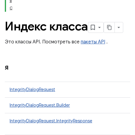
я
С
Индекс класса
Это классы API. Посмотреть все
пакеты API
.
я
IntegrityDialogRequest
IntegrityDialogRequest.Builder
y.model
IntegrityDialogRequest.IntegrityResponse