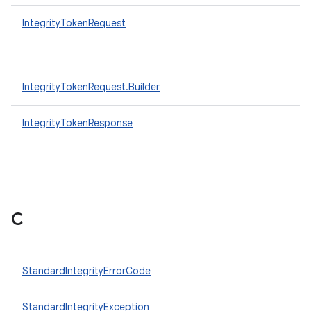
IntegrityTokenRequest
IntegrityTokenRequest.Builder
IntegrityTokenResponse
С
StandardIntegrityErrorCode
StandardIntegrityException