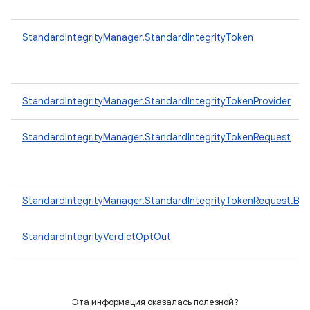
StandardIntegrityManager.StandardIntegrityToken
StandardIntegrityManager.StandardIntegrityTokenProvider
StandardIntegrityManager.StandardIntegrityTokenRequest
StandardIntegrityManager.StandardIntegrityTokenRequest.Buil
StandardIntegrityVerdictOptOut
Эта информация оказалась полезной?