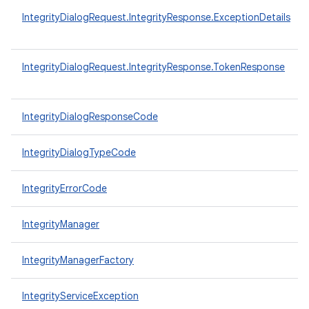
IntegrityDialogRequest.IntegrityResponse.ExceptionDetails
IntegrityDialogRequest.IntegrityResponse.TokenResponse
IntegrityDialogResponseCode
IntegrityDialogTypeCode
IntegrityErrorCode
IntegrityManager
IntegrityManagerFactory
IntegrityServiceException