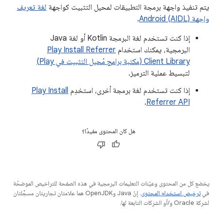
يتم تنفيذ واجهة برمجة التطبيقات لمحيل التثبيت كواجهة
لغة تعريف
واجهة Android (AIDL)
.
إذا كنت تستخدم لغة البرمجة Kotlin أو لغة Java
البرمجية، يمكنك استخدام
Play Install Referrer
Client Library (مكتبة برامج مُحيل التثبيت في Play)
لتبسيط عملية الترميز.
إذا كنت تستخدم لغة برمجة أخرى، استخدِم
Play Install
.
Referrer API
هل كان المحتوى مفيدًا؟
يخضع كل من المحتوى وعيّنات التعليمات البرمجية في هذه الصفحة للتراخيص الموضحّة
في
ترخيص استخدام المحتوى
. إنّ Java وOpenJDK هما علامتان تجاريتان مسجَّلتان
لشركة Oracle و/أو الشركات التابعة لها.