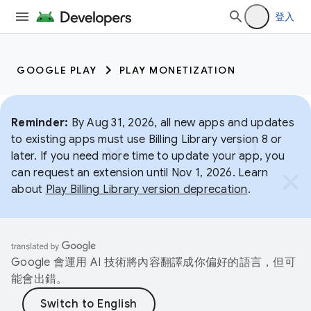
登入
GOOGLE PLAY
PLAY MONETIZATION
Reminder:
By Aug 31, 2026, all new apps and updates
to existing apps must use Billing Library version 8 or
later. If you need more time to update your app, you
can request an extension until Nov 1, 2026. Learn
about
Play Billing Library version deprecation
.
Google 會運用 AI 技術將內容翻譯成你偏好的語言，但可
能會出錯。