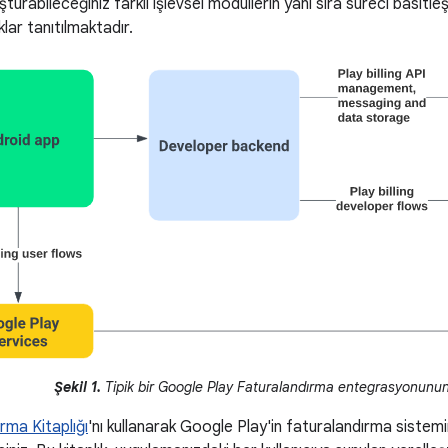
urabileceğiniz farklı işlevsel modüllerin yanı sıra süreci basitleş
klar tanıtılmaktadır.
Şekil 1.
Tipik bir Google Play Faturalandırma entegrasyonunu
rma Kitaplığı
'nı kullanarak Google Play'in faturalandırma sistem