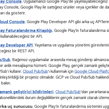
lay Console
. Uygulamanızı Google Play'de yayınlayabileceğiniz
y Console, Google Play ile sattığınız ürünler veya içerikler de d
tıları da gösterir.
loud Console
. Google Play Developer API gibi arka uç API'lerin
ay Faturalandırma Kitaplığı
. Google Play'in faturalandırma 
kullanabileceğiniz bir API.
lay Developer API
. Yayınlama ve uygulama yönetimi görevlerini
eceğiniz bir REST API.
b/Sub
. Bağımsız uygulamalar arasında mesaj gönderip almanıza
bir anlık mesajlaşma hizmeti. Google Play, gerçek zamanlı geliştiri
ub'ı kullanır.
Cloud Pub/Sub
'ı kullanmak için
Google Cloud Platf
inleştirildiği bir projeniz olmalıdır. GCP ve Cloud Pub/Sub hakkınd
 bakın.
manlı geliştirici bildirimleri
.
Cloud Pub/Sub
'dan yararlanar
aboneliklerdeki durum değişikliklerini gerçek zamanlı olarak izle
arka uç sunucusu
. Google Play'in faturalandırma sistemini u