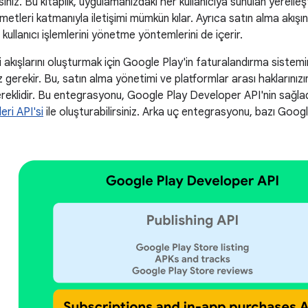
iniz. Bu kitaplık, uygulamanızdaki her kullanıcıya sunulan yerelleşt
etleri katmanıyla iletişimi mümkün kılar. Ayrıca satın alma akış
i kullanıcı işlemlerini yönetme yöntemlerini de içerir.
ici akışlarını oluşturmak için Google Play'in faturalandırma siste
gerekir. Bu, satın alma yönetimi ve platformlar arası haklarınızın
ereklidir. Bu entegrasyonu, Google Play Developer API'nin sağla
eri API'si
ile oluşturabilirsiniz. Arka uç entegrasyonu, bazı Goo