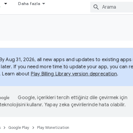
Daha fazla
y Aug 31, 2026, all new apps and updates to existing apps m
 later. If you need more time to update your app, you can r
. Learn about
Play Billing Library version deprecation
.
Google, içerikleri tercih ettiğiniz dile çevirmek için
eknolojisini kullanır. Yapay zeka çevirilerinde hata olabilir.
s
Google Play
Play Monetization