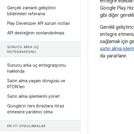
entegre edebilirs
Google Play Hizm
Gerçek zamanlı geliştirici
bildirimleri referansı
gibi diğer gerekl
Play Developer API sürüm notları
Gerekli geliştir
API desteğinin sonlandırılması
entegre etmeniz 
sağlamak için g
SUNUCU ARKA UÇ
satın alma işleml
ENTEGRASYONU
da yararlanır.
Sunucu arka uç entegrasyonu
hakkında
Satın alma yaşam döngüsü ve
RTDN'leri
Satın alma işlemlerini yönet
Google'ın ters ibrazlara itiraz
etmesine yardımcı olma
EN IYI UYGULAMALAR