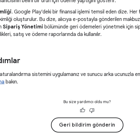
anıcısının belirli bir ürün için ödeme yaptığını gösterir.
mliği
. Google Play'deki bir finansal işlemi temsil eden dize. Her
ş kimliği oluşturulur. Bu dize, alıcıya e-postayla gönderilen makbu
un
Sipariş Yönetimi
bölümünde geri ödemeleri yönetmek için sipariş
likleri, satış ve ödeme raporlarında da kullanılır.
dımlar
faturalandırma sistemini uygulamanız ve sunucu arka ucunuzla 
na
bakın.
Bu size yardımcı oldu mu?
Geri bildirim gönderin