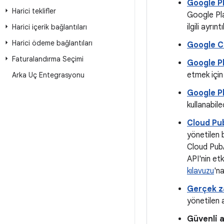
Google P
Harici teklifler
Google Pla
ilgili ayrın
Harici içerik bağlantıları
Harici ödeme bağlantıları
Google C
Faturalandırma Seçimi
Google Pl
etmek için 
Arka Uç Entegrasyonu
Google P
kullanabil
Cloud Pu
yönetilen 
Cloud Pub/S
API'nin etk
kılavuzu
'na
Gerçek za
yönetilen 
Güvenli 