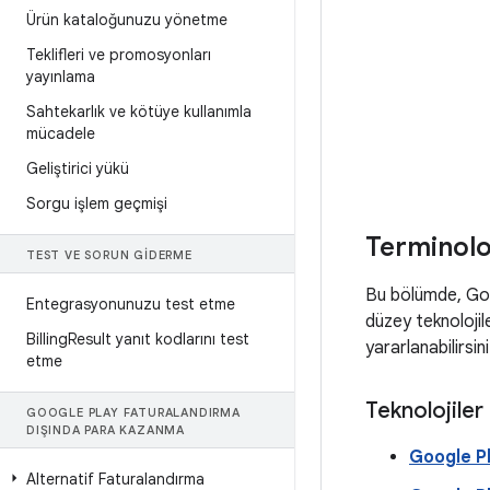
Ürün kataloğunuzu yönetme
Teklifleri ve promosyonları
yayınlama
Sahtekarlık ve kötüye kullanımla
mücadele
Geliştirici yükü
Sorgu işlem geçmişi
Terminolo
TEST VE SORUN GIDERME
Bu bölümde, Goo
Entegrasyonunuzu test etme
düzey teknolojil
Billing
Result yanıt kodlarını test
yararlanabilirsini
etme
Teknolojiler
GOOGLE PLAY FATURALANDIRMA
DIŞINDA PARA KAZANMA
Google P
Alternatif Faturalandırma