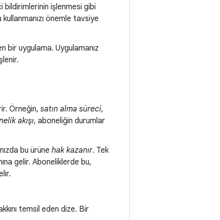
bildirimlerinin işlenmesi gibi
su kullanmanızı önemle tavsiye
eten bir uygulama. Uygulamanız
lenir.
rir. Örneğin,
satın alma süreci
,
elik akışı
, aboneliğin durumlar
manızda bu ürüne
hak kazanır
. Tek
mına gelir. Aboneliklerde bu,
lir.
kkını temsil eden dize. Bir