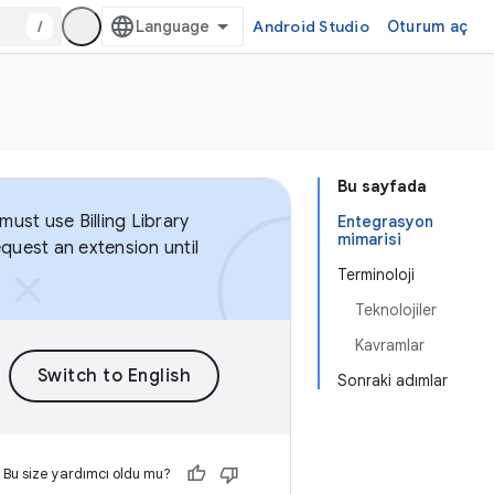
/
Android Studio
Oturum aç
Bu sayfada
ust use Billing Library
Entegrasyon
mimarisi
equest an extension until
Terminoloji
Teknolojiler
Kavramlar
Sonraki adımlar
Bu size yardımcı oldu mu?