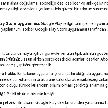
satın alma doğrulama, aboneliğe özel özellikler ve anlık geliştirici 
ırmayla ilgili görevleri uygulamak için güvenli bir arka uç sunucu
lay Store uygulaması
: Google Play ile ilgili tüm işlemleri yön
 yapılan tüm istekler Google Play Store uygulaması tarafından iş
ş, faturalandırmayla ilgili bir görevde yer alan tipik adımları göste
cının ürününüzü satın alırken gerçekleştirdiği adımları özetler.
Abon
sıl geçiş yaptığını gösterebilir.
ma hakkı
. Bir kullanıcı uygulama içi ürün satın aldığında uygula
ünlerde bu, kullanıcının artık ürüne kalıcı olarak erişebileceği anla
kin olduğu sürece kullanıcının erişimi olması gerektiği anlamına ge
iği
. Belirli bir ürün türünün kimliği.
a jetonu
. Bir alıcının Google Play'deki bir üründen yararlanma ha