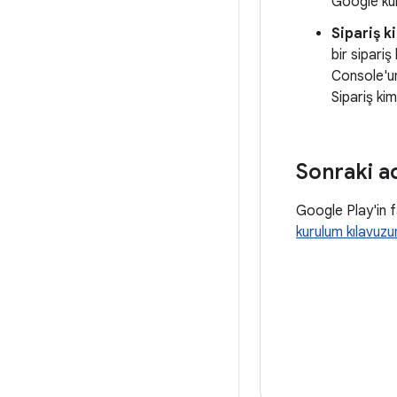
Google kull
Sipariş ki
bir sipari
Console'
Sipariş kim
Sonraki a
Google Play'in 
kurulum kılavuzu