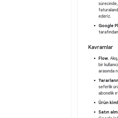
sürecinde, 
faturaland
ederiz.
Google P
tarafından
Kavramlar
Flow
. Akı
bir kullanı
arasında na
Yararlan
seferlik ür
abonelik et
Ürün kiml
Satın alm