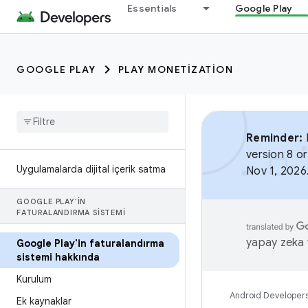
Essentials
Google Play
GOOGLE PLAY
PLAY MONETIZATION
Reminder:
B
version 8 or
Uygulamalarda dijital içerik satma
Nov 1, 2026
GOOGLE PLAY'IN
FATURALANDIRMA SISTEMI
yapay zeka t
Google Play'in faturalandırma
sistemi hakkında
Kurulum
Android Developer
Ek kaynaklar