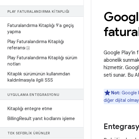
Google
PLAY FATURALANDIRMA KITAPLIĞI
Faturalandırma Kitaplığı 9'a geçiş
fatura
yapma
Play Faturalandırma Kitaplığı
referansı ⍈
Google Play'in f
Play Faturalandırma Kitaplığı sürüm
abonelik sunmak 
notları
hizmettir. Goog
Kitaplık sürümünün kullanımdan
seti sunar. Bu API
kaldırılmasıyla ilgili SSS
Not:
Google Pl
UYGULAMA ENTEGRASYONU
diğer dijital olmay
Kitaplığı entegre etme
Billing
Result yanıt kodlarını işleme
Entegrasy
TEK SEFERLIK ÜRÜNLER