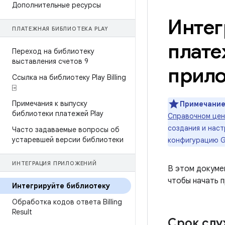
Дополнительные ресурсы
Интег
ПЛАТЕЖНАЯ БИБЛИОТЕКА PLAY
плате
Переход на библиотеку
выставления счетов 9
прил
Ссылка на библиотеку Play Billing
⍈
Примечания к выпуску
Примечание
библиотеки платежей Play
Справочном цент
создания и наст
Часто задаваемые вопросы об
устаревшей версии библиотеки
конфигурацию Go
ИНТЕГРАЦИЯ ПРИЛОЖЕНИЙ
В этом докумен
чтобы начать 
Интегрируйте библиотеку
Обработка кодов ответа Billing
Result
Срок слу