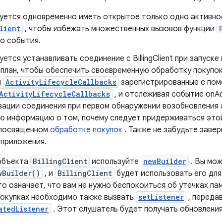
уется одновременно иметь открытое только одно активно
lient
, чтобы избежать множественных вызовов функции
о события.
ется устанавливать соединение с BillingClient при запуск
 план, чтобы обеспечить своевременную обработку покупок
я
ActivityLifecycleCallbacks
зарегистрированные с по
ActivityLifecycleCallbacks
, и отслеживая событие onAc
зации соединения при первом обнаружении возобновления 
ю информацию о том, почему следует придерживаться этой
 посвященном
обработке покупок
. Также не забудьте заве
 приложения.
объекта
BillingClient
используйте
newBuilder
. Вы мо
wBuilder()
, и
BillingClient
будет использовать его для
о означает, что вам не нужно беспокоиться об утечках па
покупках необходимо также вызвать
setListener
, переда
atedListener
. Этот слушатель будет получать обновления