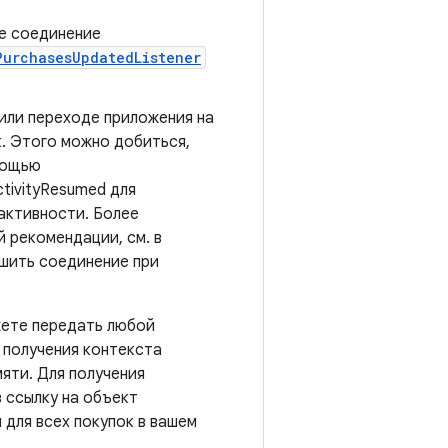
е соединение
PurchasesUpdatedListener
е или переходе приложения на
. Этого можно добиться,
мощью
tivityResumed для
активности. Более
 рекомендации, см. в
ршить соединение при
жете передать любой
 получения контекста
мяти. Для получения
в ссылку на объект
 для всех покупок в вашем