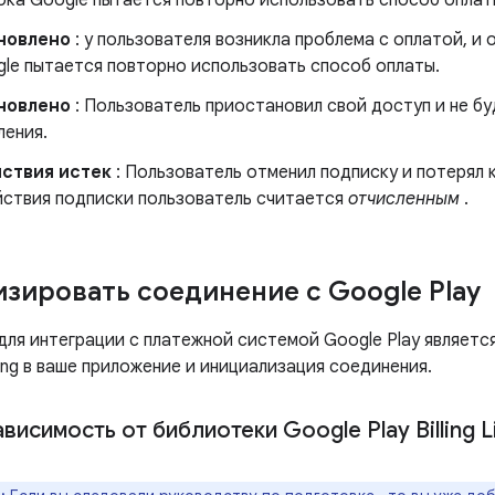
ока Google пытается повторно использовать способ оплат
новлено
: у пользователя возникла проблема с оплатой, и 
gle пытается повторно использовать способ оплаты.
новлено
: Пользователь приостановил свой доступ и не бу
ления.
ствия истек
: Пользователь отменил подписку и потерял 
йствия подписки пользователь считается
отчисленным
.
зировать соединение с Google Play
для интеграции с платежной системой Google Play являетс
lling в ваше приложение и инициализация соединения.
висимость от библиотеки Google Play Billing L