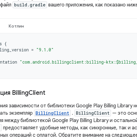
 файл
build.gradle
вашего приложения, как показано ниже
Котлин
s
{
ling_version
=
"9.1.0"
ntation
"com.android.billingclient:billing-ktx:$billing
ия Billing
Client
ия зависимости от библиотеки Google Play Billing Library
ать экземпляр
BillingClient
.
BillingClient
— это осн
 между библиотекой Google Play Billing Library и остальн
t
предоставляет удобные методы, как синхронные, так и ас
ных операций с оплатой. Обратите внимание на следующее