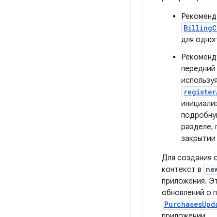
Рекоменд
BillingC
для одног
Рекоменду
передний
использу
register
инициали
подробну
разделе,
закрытии
Для создания 
контекст в
ne
приложения. Эт
обновлений о 
PurchasesUpd
приложении.