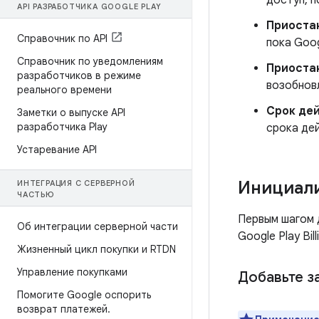
доступ, п
API РАЗРАБОТЧИКА GOOGLE PLAY
Приоста
Справочник по API
пока Goo
Справочник по уведомлениям
Приоста
разработчиков в режиме
возобнов
реального времени
Срок дей
Заметки о выпуске API
разработчика Play
срока де
Устаревание API
Инициали
ИНТЕГРАЦИЯ С СЕРВЕРНОЙ
ЧАСТЬЮ
Первым шагом 
Об интеграции серверной части
Google Play Bi
Жизненный цикл покупки и RTDN
Управление покупками
Добавьте за
Помогите Google оспорить
возврат платежей
.