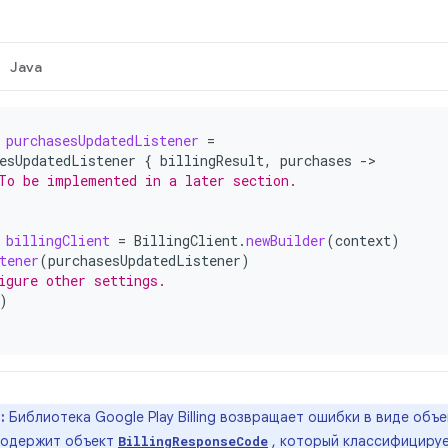
Java
purchasesUpdatedListener
=
esUpdatedListener
{
billingResult
,
purchases
-
To be implemented in a later section.
billingClient
=
BillingClient
.
newBuilder
(
context
)
tener
(
purchasesUpdatedListener
)
igure other settings.
)
:
Библиотека Google Play Billing возвращает ошибки в виде объ
одержит объект
, который классифициру
BillingResponseCode