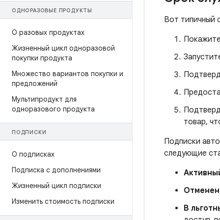
ОДНОРАЗОВЫЕ ПРОДУКТЫ
Вот типичный с
О разовых продуктах
Покажите
Жизненный цикл одноразовой
Запустите
покупки продукта
Множество вариантов покупки и
Подтверд
предложений
Предоста
Мультипродукт для
одноразового продукта
Подтверд
товар, чт
ПОДПИСКИ
Подписки авто
следующие ст
О подписках
Подписка с дополнениями
Активны
Жизненный цикл подписки
Отменен
Изменить стоимость подписки
В льготн