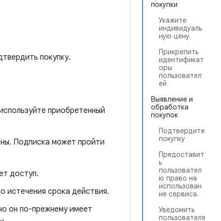
покупки
Укажите
индивидуаль
ную цену
Прикрепить
дтвердить покупку.
идентификат
оры
пользовател
ей
Выявление и
обработка
 используйте приобретенный
покупок
Подтвердите
покупку
ены. Подписка может пройти
Предоставит
ь
пользовател
ет доступ.
ю право на
использован
до истечения срока действия.
ие сервиса.
 но он по-прежнему имеет
Уведомить
пользователя