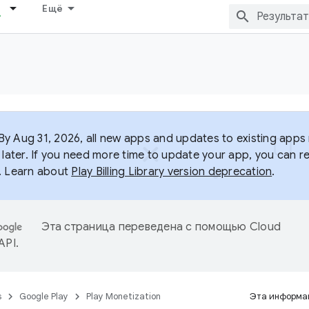
Ещё
y Aug 31, 2026, all new apps and updates to existing apps m
 later. If you need more time to update your app, you can r
. Learn about
Play Billing Library version deprecation
.
Эта страница переведена с помощью
Cloud
 API
.
s
Google Play
Play Monetization
Эта информац