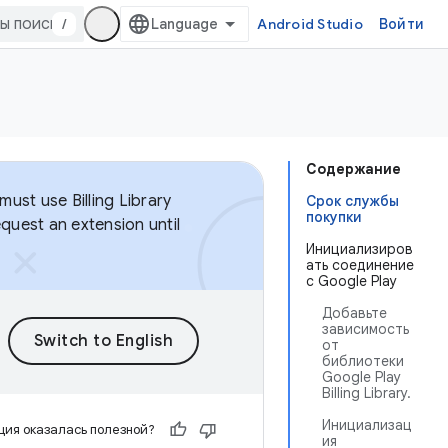
/
Android Studio
Войти
Содержание
ust use Billing Library
Срок службы
покупки
equest an extension until
Инициализиров
ать соединение
с Google Play
Добавьте
зависимость
от
библиотеки
Google Play
Billing Library.
Инициализац
ия оказалась полезной?
ия