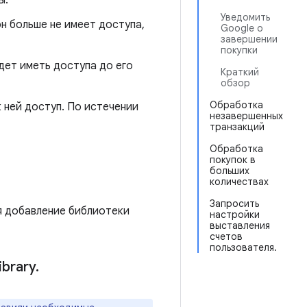
ы.
Уведомить
он больше не имеет доступа,
Google о
завершении
покупки
дет иметь доступа до его
Краткий
обзор
Обработка
к ней доступ. По истечении
незавершенных
транзакций
Обработка
покупок в
больших
количествах
Запросить
я добавление библиотеки
настройки
выставления
счетов
пользователя.
ibrary
.