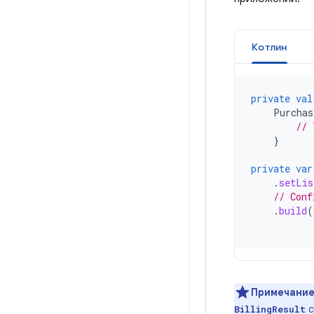
Котлин
private
val
Purchas
// 
}
private
var
.
setLis
// Conf
.
build
(
Примечание
с
BillingResult