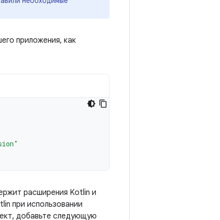
бавили необходимые
его приложения, как
sion"
держит расширения Kotlin и
lin при использовании
роект, добавьте следующую