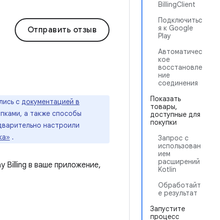
BillingClient
Подключитьс
я к Google
Отправить отзыв
Play
Автоматичес
кое
восстановле
ние
соединения
Показать
лись с
документацией в
товары,
упками, а также способы
доступные для
покупки
едварительно настроили
ка»
.
Запрос с
использован
ием
расширений
Billing в ваше приложение,
Kotlin
Обработайт
е результат
Запустите
процесс