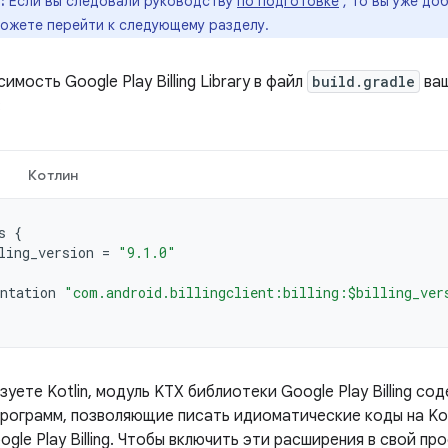
:
Если вы следовали руководству
по подготовке
, то вы уже до
можете перейти к следующему разделу.
имость Google Play Billing Library в файл
build.gradle
ваш
:
Котлин
s
{
ling_version
=
"9.1.0"
ntation
"com.android.billingclient:billing:$billing_ver
зуете Kotlin, модуль KTX библиотеки Google Play Billing со
рограмм, позволяющие писать идиоматические коды на Kot
gle Play Billing. Чтобы включить эти расширения в свой п