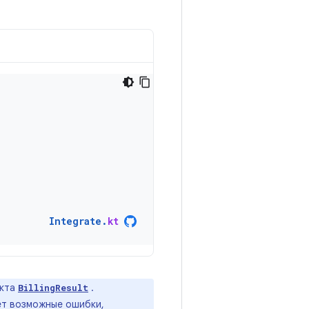
Integrate
.
kt
екта
.
BillingResult
ет возможные ошибки,