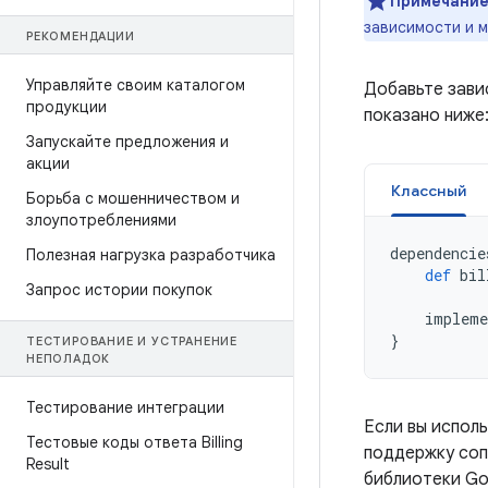
Примечание
зависимости и 
РЕКОМЕНДАЦИИ
Управляйте своим каталогом
Добавьте завис
продукции
показано ниже
Запускайте предложения и
акции
Классный
Борьба с мошенничеством и
злоупотреблениями
dependencie
Полезная нагрузка разработчика
def
bil
Запрос истории покупок
impleme
}
ТЕСТИРОВАНИЕ И УСТРАНЕНИЕ
НЕПОЛАДОК
Тестирование интеграции
Если вы исполь
Тестовые коды ответа Billing
поддержку соп
Result
библиотеки Goo