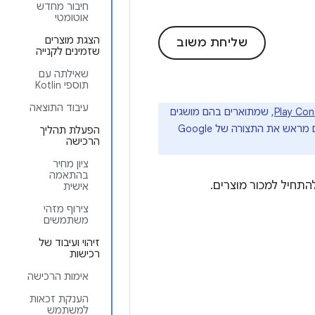
חיבור מחדש
אוטומטי
הצגת מוצרים
שליחת משוב
שזמינים לקנייה
שאילתה עם
תוספי Kotlin
עיבוד התוצאה
, שמתוארים בהם מושגים
חשובים שקשורים לרכישות, וגם איך ליצור ולהגדיר מוצרים למכירה. בנוסף, חשוב לוודא שהגדרתם מראש את התצורה של Google
הפעלת תהליך
הרכישה
ציון מחיר
בהתאמה
אישית
צירוף מזהי
משתמשים
זיהוי ועיבוד של
רכישות
אימות הרכישה
הענקת זכאות
למשתמש