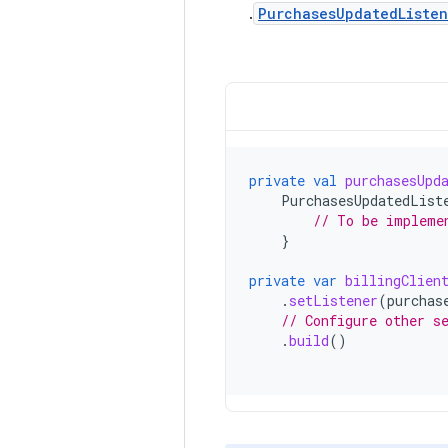
.
PurchasesUpdatedListen
private
val
purchasesUpd
PurchasesUpdatedList
// To be impleme
}
private
var
billingClien
.
setListener
(
purchas
// Configure other s
.
build
()