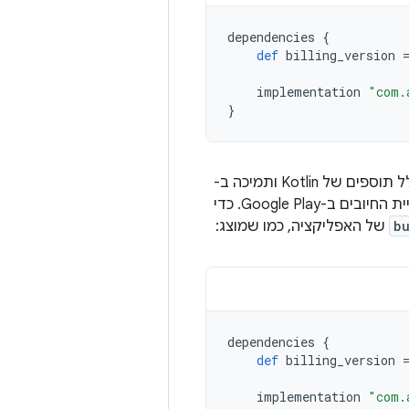
dependencies
{
def
billing_version
implementation
"com.
}
אם אתם משתמשים ב-Kotlin, מודול ה-KTX של ספריית החיובים ב-Google Play כולל תוספים של Kotlin ותמיכה ב-
coroutines, שמאפשרים לכם לכתוב קוד Kotlin אידיומטי כשאתם משתמשים בספריית החיובים ב-Google Play. כדי
b
של האפליקציה, כמו שמוצג:
dependencies
{
def
billing_version
implementation
"com.