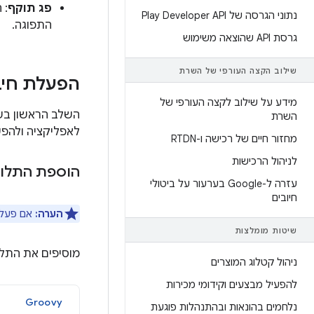
פג תוקף
: 
נתוני הגרסה של Play Developer API
התפוגה.
גרסת API שהוצאה משימוש
שילוב הקצה העורפי של השרת
הפעלת חיבור ל-ay
מידע על שילוב לקצה העורפי של
השרת
לאפליקציה ולהפעי
מחזור חיים של רכישה ו-RTDN
לניהול הרכישות
הוספת התלות בספ
עזרה ל-Google בערעור על ביטולי
חיובים
הערה:
אם פעלת
שיטות מומלצות
מוסיפים את התלות בספרי
ניהול קטלוג המוצרים
להפעיל מבצעים וקידומי מכירות
Groovy
נלחמים בהונאות ובהתנהלות פוגעת