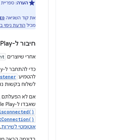
הערה:
ספריית החיובים ב-e Play
ingResponseCode
את קוד השגיאה
ED
מכיל
הודעת ניפוי ב
חיבור ל-Google Play
אחרי שיוצרים
nt
כדי להתחבר ל-Google Play, מתקשרים למספר
להטמיע
istener
לשלוח בקשות נו
אם לא הפעלתם
ח
שאבדו ל-Google Play. כדי להטמיע לוגיקה של ניסיונות חוזרים, צריך לשנות את שיטת הקריאה החוזרת
isconnected()
tConnection()
אוטומטי לשירות
,
בדוגמה הבאה מוצג