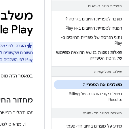
ספריית חיוב ב-PLAY
משלבים
מעבר לספריית החיובים בגרסה 9
Google Play
הפניה לספריית החיובים ב-Play ⍈
נתוני הגרסה של ספריית החיובים ב-
Play
הערה:
לפני שק
שאלות נפוצות בנושא ההוצאה משימוש
של גרסת הספרייה
Play לפי השלבים במאמר
שילוב אפליקציות
במאמר הזה מוסבר איך לשלב את ס
משלבים את הספרייה
טיפול בקודי התגובה של Billing
מחזור החי
Results
זהו תהליך רכישה 
מוצרים בחיוב חד-פעמי
מראים למשת
מידע על מוצרים בחיוב חד-פעמי