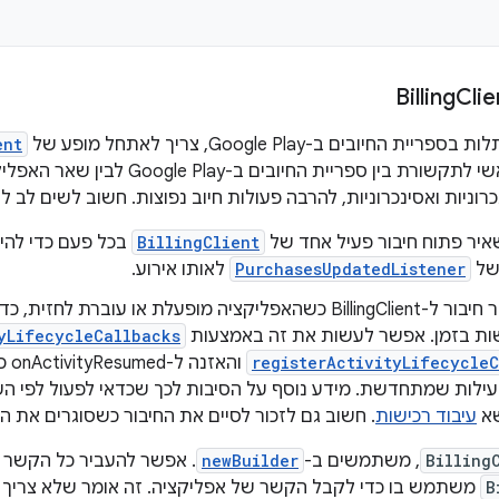
Clie
החיובים ב-Google Play, צריך לאתחל מופע של
ent
ין ספריית החיובים ב-Google Play לבין שאר האפליקציה.
כרוניות ואסינכרוניות, להרבה פעולות חיוב נפוצות. חשוב לשים לב ל
יר פתוח חיבור פעיל אחד של
BillingClient
בכל פעם כדי להי
PurchasesUpdatedListener
לאותו אירוע.
מומלץ ליצור חיבור ל-BillingClient כשהאפליקציה מופעלת או עובר
ות בזמן. אפשר לעשות את זה באמצעות
yLifecycleCallbacks
registerActivityLifecycle
והא
ילות שמתחדשת. מידע נוסף על הסיבות לכך שכדאי לפעול לפי הש
שא
עיבוד רכישות
. חשוב גם לזכור לסיים את החיבור כשסוגרים את ה
Billing
, משתמשים ב-
newBuilder
. אפשר להעביר כל הקשר 
B
משתמש בו כדי לקבל הקשר של אפליקציה. זה אומר שלא צריך לדאו