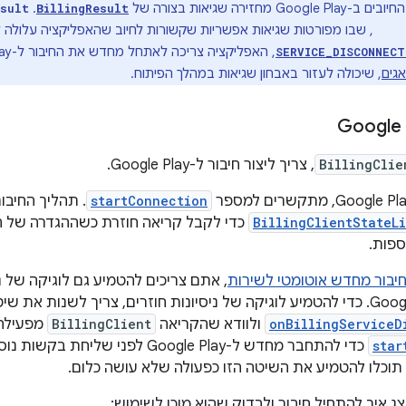
Googl מחזירה שגיאות בצורה של
. ‫
esult
BillingResult
, שבו מפורטות שגיאות אפשריות שקשורות לחיוב שהאפליקציה עלולה 
Bill
, האפליקציה צריכה לאתחל מחדש את החיבור ל-Google Play. בנוסף,
SERVICE_DISCONNECT
אגים
, שיכולה לעזור באבחון שגיאות במהלך הפיתוח.
BillingClie
, צריך ליצור חיבור ל-Google Play.
startConnection
. תהליך החיבור
BillingClientStateL
כדי לקבל קריאה חוזרת כשההגדרה של הל
ספות.
יבור מחדש אוטומטי לשירות
, אתם צריכים להטמיע גם לוגיקה של ני
onBillingServiceD
ולוודא שהקריאה
BillingClient
מפעילה
star
כדי להתחבר מחדש ל-Google Play לפני שליחת בקשות נוספות. אם הפעלתם
 תוכלו להטמיע את השיטה הזו כפעולה שלא עושה כלום.
 איך להתחיל חיבור ולבדוק שהוא מוכן לשימוש: