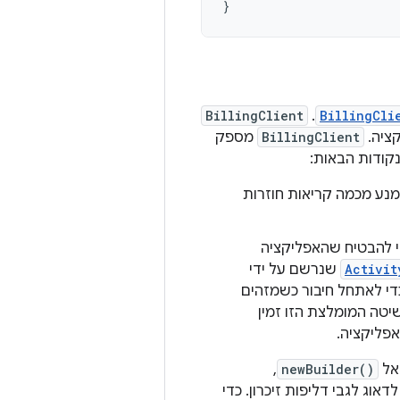
}
BillingClient
. ‫
BillingCli
BillingClient
מספק
נקודות הבאות:
מנע מכמה קריאות חוזרות
ת לחזית, כדי להבטיח שהאפליקציה
Activit
שנרשם על ידי
זנה ל-onActivityResumed כדי לאתחל חיבור כשמזהים
יטה המומלצת הזו זמין
אפליקציה.
אל
newBuilder()
,
ג לגבי דליפות זיכרון. כדי