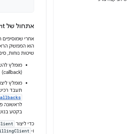
אתחול של Billing
nt
אחרי שמוסיפים תלות בספריית 
הוא הממשק הראשי לתקשורת ב
שיטות נוחות, סינ
מומלץ להשא
(callback) של
תעבד רכיש
Callbacks
לראשונה פע
בקטע בנו
כדי ליצור
Client
ו-
illingClient