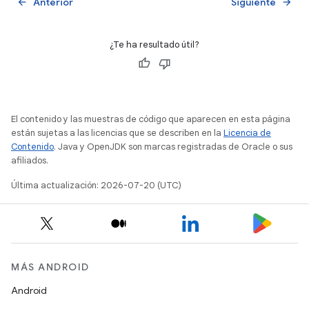
Anterior
Siguiente
arrow_back
arrow_forward
¿Te ha resultado útil?
El contenido y las muestras de código que aparecen en esta página
están sujetas a las licencias que se describen en la
Licencia de
Contenido
. Java y OpenJDK son marcas registradas de Oracle o sus
afiliados.
Última actualización: 2026-07-20 (UTC)
MÁS ANDROID
Android