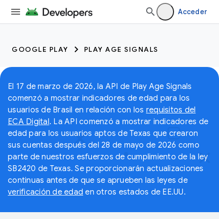
Acceder
GOOGLE PLAY
PLAY AGE SIGNALS
El 17 de marzo de 2026, la API de Play Age Signals
comenzó a mostrar indicadores de edad para los
usuarios de Brasil en relación con los
requisitos del
ECA Digital
. La API comenzó a mostrar indicadores de
edad para los usuarios aptos de Texas que crearon
sus cuentas después del 28 de mayo de 2026 como
parte de nuestros esfuerzos de cumplimiento de la ley
SB2420 de Texas. Se proporcionarán actualizaciones
continuas antes de que se aprueben las leyes de
verificación de edad
en otros estados de EE.UU.