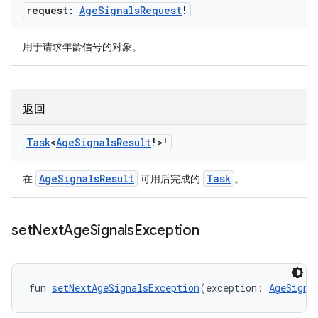
request:
Age
Signals
Request
!
用于请求年龄信号的对象。
返回
Task
<
Age
Signals
Result
!>!
AgeSignalsResult
Task
在
可用后完成的
。
set
Next
Age
Signals
Exception
fun 
setNextAgeSignalsException
(exception: 
AgeSigna