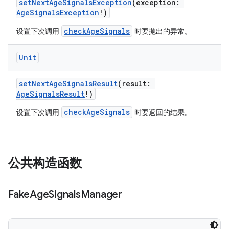
setNextAgeSignalsException
(exception:
AgeSignalsException
!)
checkAgeSignals
设置下次调用
时要抛出的异常。
Unit
setNextAgeSignalsResult
(result:
AgeSignalsResult
!)
checkAgeSignals
设置下次调用
时要返回的结果。
公共构造函数
Fake
Age
Signals
Manager