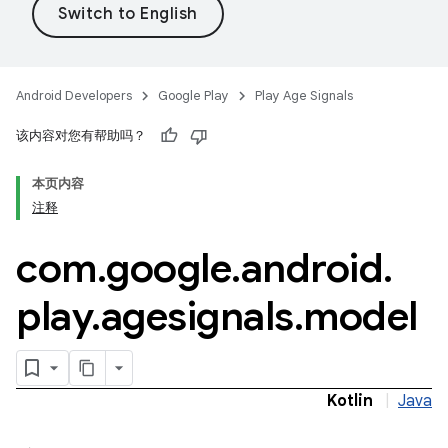
.model
Android Developers
Google Play
Play Age Signals
该内容对您有帮助吗？
本页内容
testing
注释
com
.
google
.
android
.
play
.
agesignals
.
model
Kotlin
|
Java