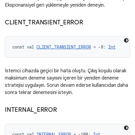
Eksponansiyel geri yüklemeyle yeniden deneyin.
CLIENT
_
TRANSIENT
_
ERROR
const val 
CLIENT_TRANSIENT_ERROR
 = -8: 
Int
İstemci cihazda geçici bir hata oluştu. Çıkış koşulu olarak
maksimum deneme sayısını içeren bir yeniden deneme
stratejisi uygulayın. Sorun devam ederse kullanıcıdan daha
sonra tekrar denemesini isteyin.
INTERNAL
_
ERROR
const val 
INTERNAL_ERROR
 = -100: 
Int