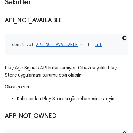
Sabitler
API
_
NOT
_
AVAILABLE
const val 
API_NOT_AVAILABLE
 = -1: 
Int
Play Age Signals API kullanılamıyor. Cihazda yüklü Play
Store uygulaması sürümü eski olabilir.
Olası çözüm
Kullanıcıdan Play Store'u güncellemesini isteyin.
APP
_
NOT
_
OWNED