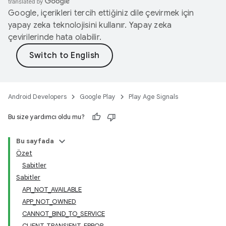
Google, içerikleri tercih ettiğiniz dile çevirmek için
yapay zeka teknolojisini kullanır. Yapay zeka
çevirilerinde hata olabilir.
.model
Android Developers
Google Play
Play Age Signals
Bu size yardımcı oldu mu?
testing
Bu sayfada
Özet
Sabitler
Sabitler
API_NOT_AVAILABLE
APP_NOT_OWNED
CANNOT_BIND_TO_SERVICE
CLIENT_TRANSIENT_ERROR