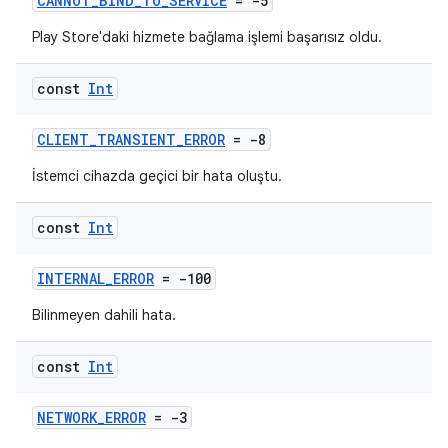
CANNOT_BIND_TO_SERVICE
= -5
Play Store'daki hizmete bağlama işlemi başarısız oldu.
const
Int
CLIENT_TRANSIENT_ERROR
= -8
İstemci cihazda geçici bir hata oluştu.
const
Int
INTERNAL_ERROR
= -100
Bilinmeyen dahili hata.
const
Int
NETWORK_ERROR
= -3