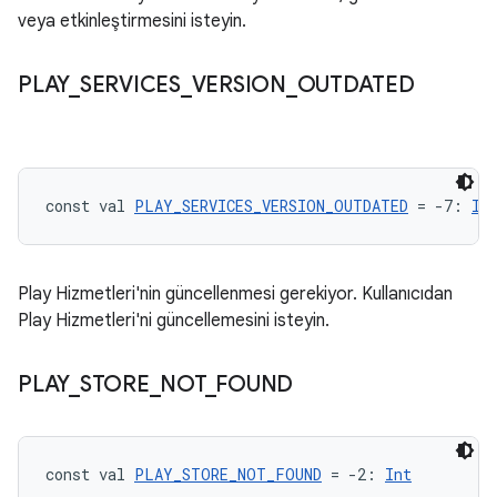
veya etkinleştirmesini isteyin.
PLAY
_
SERVICES
_
VERSION
_
OUTDATED
const val 
PLAY_SERVICES_VERSION_OUTDATED
 = -7: 
In
Play Hizmetleri'nin güncellenmesi gerekiyor. Kullanıcıdan
Play Hizmetleri'ni güncellemesini isteyin.
PLAY
_
STORE
_
NOT
_
FOUND
const val 
PLAY_STORE_NOT_FOUND
 = -2: 
Int