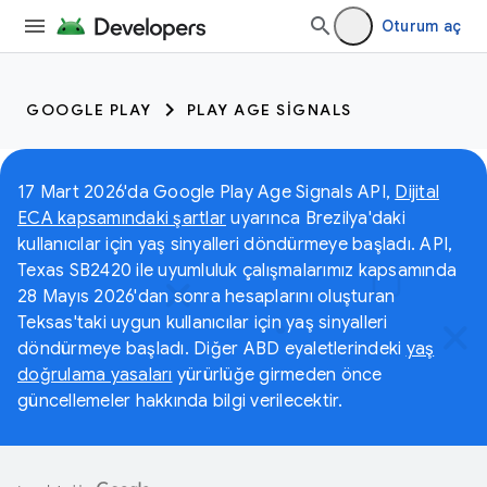
Oturum aç
GOOGLE PLAY
PLAY AGE SIGNALS
17 Mart 2026'da Google Play Age Signals API,
Dijital
ECA kapsamındaki şartlar
uyarınca Brezilya'daki
kullanıcılar için yaş sinyalleri döndürmeye başladı. API,
Texas SB2420 ile uyumluluk çalışmalarımız kapsamında
28 Mayıs 2026'dan sonra hesaplarını oluşturan
Teksas'taki uygun kullanıcılar için yaş sinyalleri
döndürmeye başladı. Diğer ABD eyaletlerindeki
yaş
doğrulama yasaları
yürürlüğe girmeden önce
güncellemeler hakkında bilgi verilecektir.