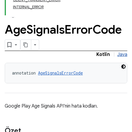
INTERNAL_ERROR
Age
Signals
Error
Code
Kotlin
|
Java
annotation 
AgeSignalsErrorCode
Google Play Age Signals API'nin hata kodları.
Özet