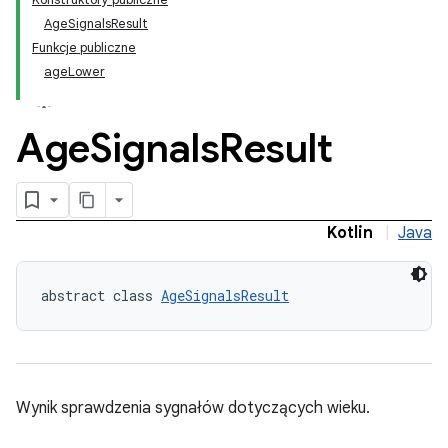
AgeSignalsResult
Funkcje publiczne
.model
ageLower
testing
Age
Signals
Result
Kotlin
|
Java
abstract class 
AgeSignalsResult
Wynik sprawdzenia sygnałów dotyczących wieku.