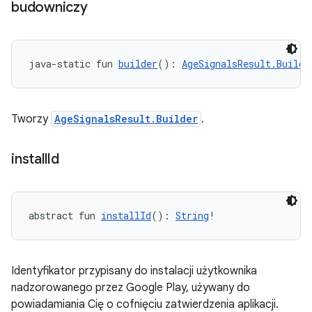
budowniczy
java-static fun 
builder
(): 
AgeSignalsResult.Builde
Tworzy
AgeSignalsResult.Builder
.
install
Id
abstract fun 
installId
(): 
String
!
Identyfikator przypisany do instalacji użytkownika
nadzorowanego przez Google Play, używany do
powiadamiania Cię o cofnięciu zatwierdzenia aplikacji.