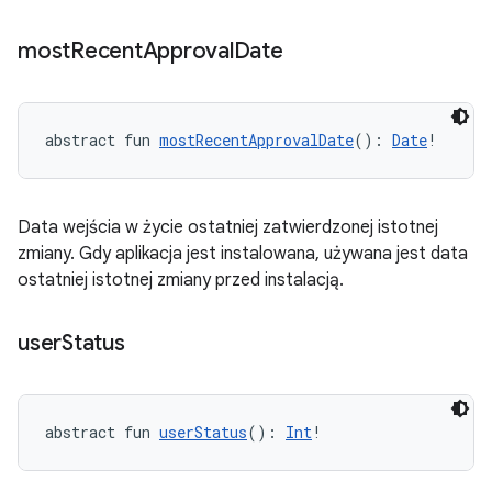
most
Recent
Approval
Date
abstract fun 
mostRecentApprovalDate
(): 
Date
!
Data wejścia w życie ostatniej zatwierdzonej istotnej
zmiany. Gdy aplikacja jest instalowana, używana jest data
ostatniej istotnej zmiany przed instalacją.
user
Status
abstract fun 
userStatus
(): 
Int
!