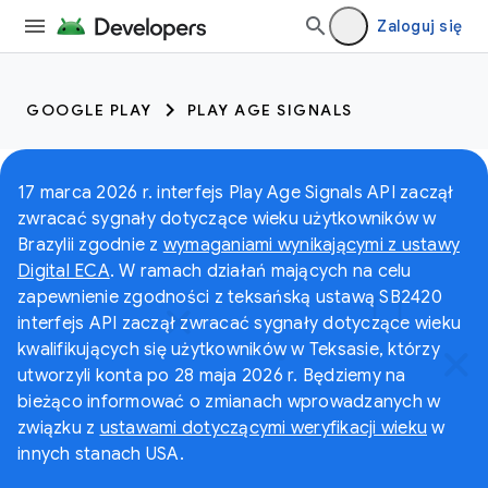
Zaloguj się
GOOGLE PLAY
PLAY AGE SIGNALS
17 marca 2026 r. interfejs Play Age Signals API zaczął
zwracać sygnały dotyczące wieku użytkowników w
Brazylii zgodnie z
wymaganiami wynikającymi z ustawy
Digital ECA
. W ramach działań mających na celu
zapewnienie zgodności z teksańską ustawą SB2420
interfejs API zaczął zwracać sygnały dotyczące wieku
kwalifikujących się użytkowników w Teksasie, którzy
utworzyli konta po 28 maja 2026 r. Będziemy na
bieżąco informować o zmianach wprowadzanych w
związku z
ustawami dotyczącymi weryfikacji wieku
w
innych stanach USA.