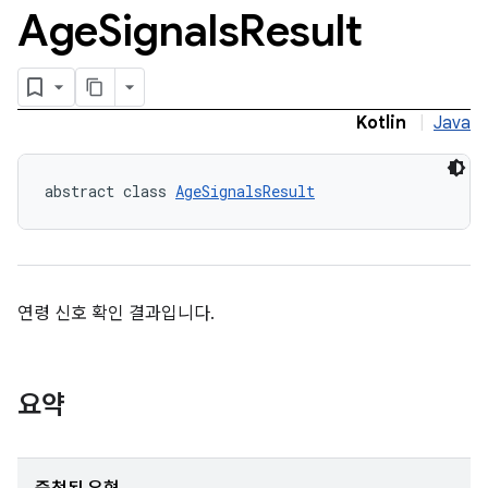
Age
Signals
Result
Kotlin
|
Java
abstract class 
AgeSignalsResult
연령 신호 확인 결과입니다.
요약