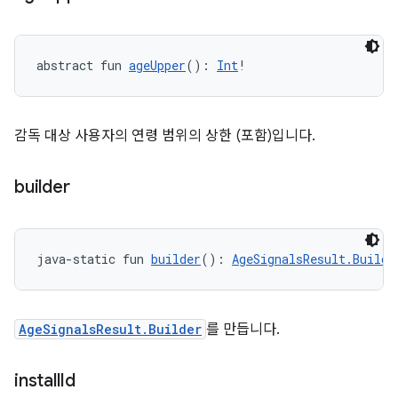
abstract fun 
ageUpper
(): 
Int
!
감독 대상 사용자의 연령 범위의 상한 (포함)입니다.
builder
java-static fun 
builder
(): 
AgeSignalsResult.Builde
AgeSignalsResult.Builder
를 만듭니다.
install
Id