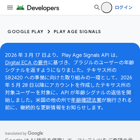
ログイン
GOOGLE PLAY
PLAY AGE SIGNALS
2026 年 3 月 17 日より、Play Age Signals API は、
Digital ECA の要件
に基づき、ブラジルのユーザーの年齢
シグナルを返すようになりました。テキサス州の
SB2420 への準拠に向けた取り組みの一環として、2026
年 5 月 28 日以降にアカウントを作成したテキサス州の
対象ユーザーを対象に、API が年齢シグナルの返信を開
始しました。米国の他の州で
年齢確認法案
が施行される
前に、継続的な更新情報をお知らせします。