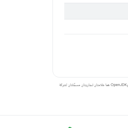
. إنّ Java وOpenJDK هما علامتان تجاريتان مسجَّلتان لشركة