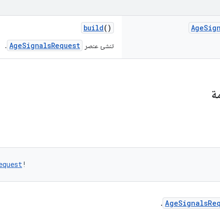
build
()
Age
Sig
AgeSignalsRequest
تنشئ عنصر
.
ة
equest
!
.
AgeSignalsRe