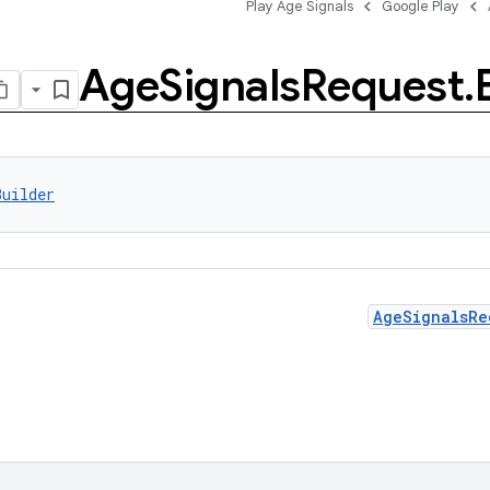
Play Age Signals
Google Play
Age
Signals
Request
.
Builder
AgeSignalsRe