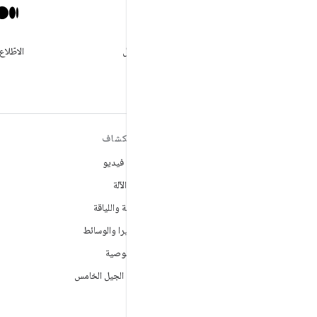
X
تابع GooglePlayBiz @للحصول
الاطّلاع
على الأخبار والدعم
مزيد من المعلومات حول نظام
استكشاف
التشغيل ANDROID
ألعاب فيديو
Android
تعلُم الآلة
Android for Enterprise
الصحة واللياقة
الأمان
الكاميرا والوسائط
المصدر
الخصوصية
الأخبار
شبكة الجيل الخامس
المدوّنة
ملفات بودكاست