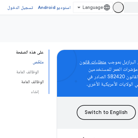
استوديو Android
تسجيل الدخول
على هذه الصفحة
متطلبات قانون
ملخّص
مؤشرات العمر للمستخدمين
الوظائف العامة
المؤهّلين في تكساس الذين أنشأوا حساباتهم بعد 28 مايو 2026 كجزء من جهودنا للامتثال لقانون SB2420 الصادر في
الوظائف العامة
ي الولايات الأمريكية الأخرى.
إنشاء