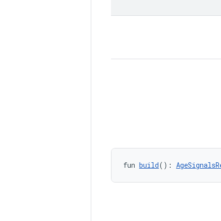
fun 
build
(): 
AgeSignalsR