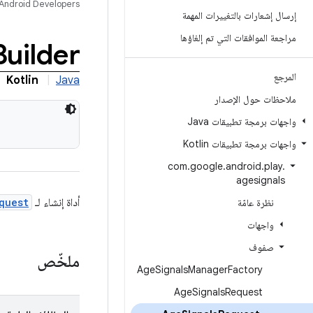
Android Developers
إرسال إشعارات بالتغييرات المهمة
مراجعة الموافقات التي تم إلغاؤها
Builder
المرجع
Kotlin
|
Java
ملاحظات حول الإصدار
واجهات برمجة تطبيقات Java
واجهات برمجة تطبيقات Kotlin
com
.
google
.
android
.
play
.
agesignals
أداة إنشاء لـ
quest
نظرة عامّة
واجهات
صفوف
ملخّص
Age
Signals
Manager
Factory
Age
Signals
Request