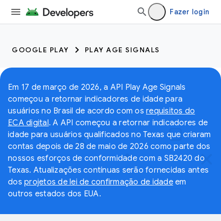
Fazer login
GOOGLE PLAY
PLAY AGE SIGNALS
Em 17 de março de 2026, a API Play Age Signals
começou a retornar indicadores de idade para
usuários no Brasil de acordo com os
requisitos do
ECA digital
. A API começou a retornar indicadores de
idade para usuários qualificados no Texas que criaram
contas depois de 28 de maio de 2026 como parte dos
nossos esforços de conformidade com a SB2420 do
Texas. Atualizações contínuas serão fornecidas antes
dos
projetos de lei de confirmação de idade
em
outros estados dos EUA.