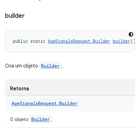
builder
public static 
AgeSignalsRequest.Builder
builder
()
Cria um objeto
Builder
.
Retorna
Age
Signals
Request
.
Builder
Builder
O objeto
.