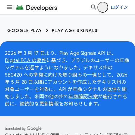
ログイン
GOOGLE PLAY
PLAY AGE SIGNALS
2026 年 3 月 17 日より、Play Age Signals API は、
Digital ECA の要件
に基づき、ブラジルのユーザーの年齢
シグナルを返すようになりました。テキサス州の
SB2420 への準拠に向けた取り組みの一環として、2026
年 5 月 28 日以降にアカウントを作成したテキサス州の
対象ユーザーを対象に、API が年齢シグナルの返信を開
始しました。米国の他の州で
年齢確認法案
が施行される
前に、継続的な更新情報をお知らせします。